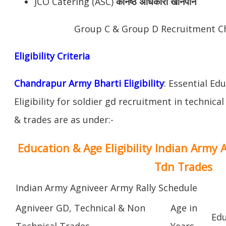
JCO Catering (ASC)
कनिष्ठ अधिकारी खानपान
Group C & Group D Recruitment C
Eligibility Criteria
Chandrapur Army Bharti Eligibility
: Essential Ed
Eligibility for soldier gd recruitment in technica
& trades are as under:-
Education & Age Eligibility Indian Army 
Tdn Trades
Indian Army Agniveer Army Rally Schedule
Agniveer GD, Technical & Non
Age in
Edu
Technical Trades
Years