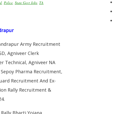
al
,
Police
,
State Govt Jobs
,
TA
drapur
andrapur Army Recruitment
GD, Agniveer Clerk
r Technical, Agniveer NA
r Sepoy Pharma Recruitment,
Guard Recruitment And Ex-
ion Rally Recruitment &
24.
Rally Bharti Yojana