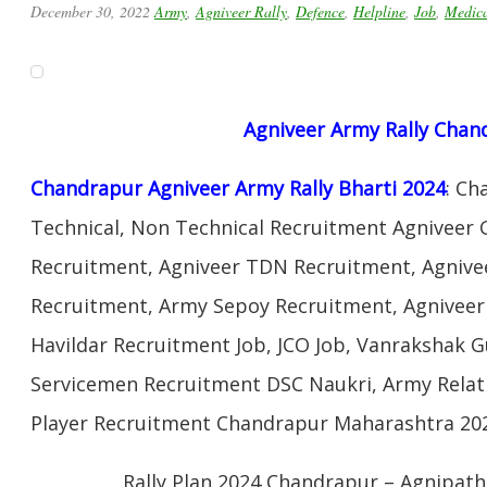
December 30, 2022
Army
,
Agniveer Rally
,
Defence
,
Helpline
,
Job
,
Medic
Agniveer
Army Rally
Chan
Chandrapur Agniveer Army Rally Bharti 2024
: Ch
Technical, Non Technical Recruitment Agniveer 
Recruitment, Agniveer TDN Recruitment, Agnivee
Recruitment, Army Sepoy Recruitment, Agnivee
Havildar Recruitment Job, JCO Job, Vanrakshak 
Servicemen Recruitment DSC Naukri, Army Relat
Player Recruitment Chandrapur Maharashtra 20
Rally Plan 2024 Chandrapur – Agnipath 