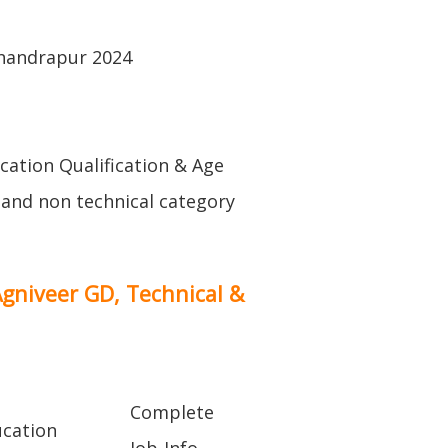
handrapur 2024
ucation Qualification & Age
l and non technical category
Agniveer GD, Technical &
Complete
cation
Job-Info