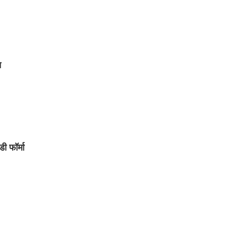
न
ी फॉर्मा