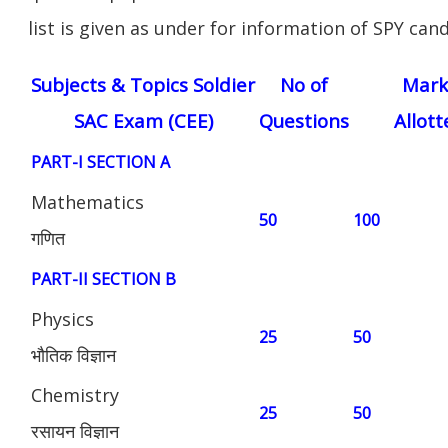
list is given as under for information of SPY can
Subjects & Topics Soldier
No of
Mark
SAC Exam (CEE)
Questions
Allott
PART-I SECTION A
Mathematics
50
100
गणित
PART-II SECTION B
Physics
25
50
भौतिक विज्ञान
Chemistry
25
50
रसायन विज्ञान