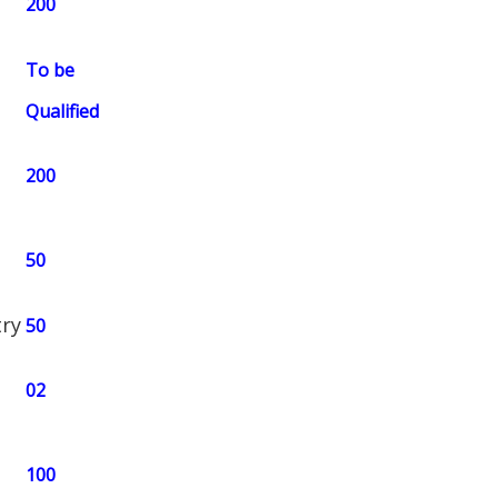
200
To be
Qualified
200
50
try
50
02
100