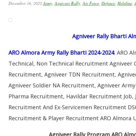
December 16, 2022
Army
,
Agniveer Rally
,
Air Force
,
Defence
,
Helpline
,
Agniveer Rally Bharti A
ARO Almora Army Rally Bharti 2024-2024
: ARO A
Technical, Non Technical Recruitment Agniveer 
Recruitment, Agniveer TDN Recruitment, Agnivee
Agniveer Soldier NA Recruitment, Agniveer Arm
Pharma Recruitment, Havildar Recruitment Job, 
Recruitment And Ex-Servicemen Recruitment DSC 
Recruitment & Player Recruitment ARO Almora U
Agniveer Rally Program ARO Alm