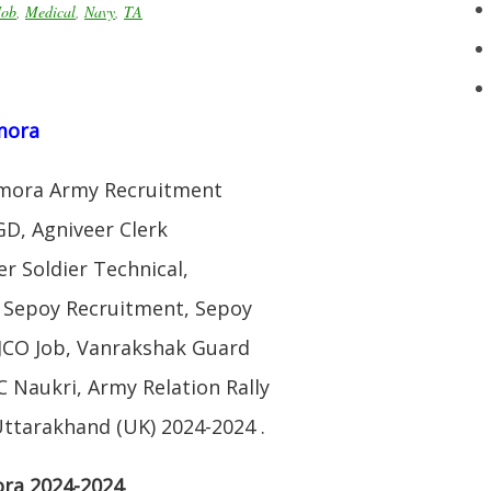
Job
,
Medical
,
Navy
,
TA
lmora
lmora Army Recruitment
GD, Agniveer Clerk
r Soldier Technical,
y Sepoy Recruitment, Sepoy
JCO Job, Vanrakshak Guard
Naukri, Army Relation Rally
ttarakhand (UK) 2024-2024 .
ora 2024-2024