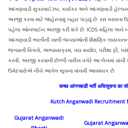
આંગણવાડી સુપરવાઈઝર, કાર્યકર અને આંગણવાડી હેલ્
અરજી કરવા માટે જાહેરનામું બહાર પાડ્યું છે. રસ ધરાવતા
પહેલા ઓનલાઈન અરજી કરી શકે છે. ICDS મહિલા અને બા
આંગણવાડી ભરતીની ખાલી જગ્યાઓની શૈક્ષણિક લાયકાતની
જગ્યાની વિગતો, અભ્યાસક્રમ, વય મર્યાદા, પરીક્ષા ફી, પસં
કરવી, અરજી કરવાની છેલ્લી તારીખ વગેરે આ લેખમાં વાંચી
ઉમેદવારોએ નીચે આપેલ સૂચના વાંચવી આવશ્યક છે.
कच्छ आंगनबाडी भर्ती अधिसूचना का संक्
Kutch Anganwadi Recruitment N
Gujarat Anganwadi
Gujarat Anganwad
Bharti