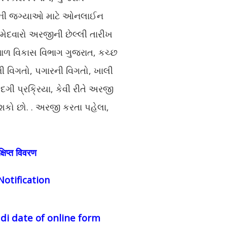
પરની જગ્યાઓ માટે ઓનલાઈન
 ઉમેદવારો અરજીની છેલ્લી તારીખ
ળ વિકાસ વિભાગ ગુજરાત, કચ્છ
 વિગતો, પગારની વિગતો, ખાલી
દગી પ્રક્રિયા, કેવી રીતે અરજી
 શકો છો. . અરજી કરતા પહેલા,
षिप्त विवरण
otification
i date of online form