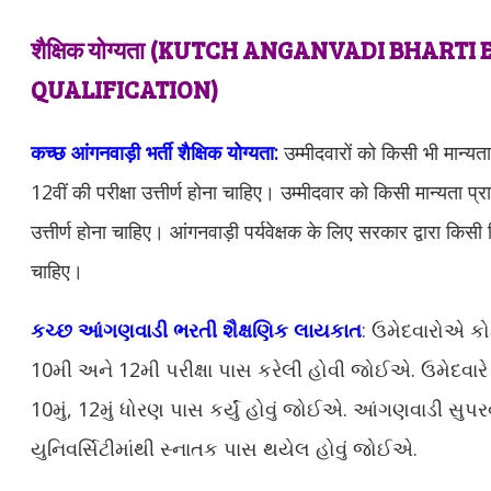
शैक्षिक योग्यता (KUTCH ANGANVADI BHART
QUALIFICATION)
कच्छ आंगनवाड़ी भर्ती शैक्षिक योग्यता:
उम्मीदवारों को किसी भी मान्यता 
12वीं की परीक्षा उत्तीर्ण होना चाहिए। उम्मीदवार को किसी मान्यता प्राप
उत्तीर्ण होना चाहिए। आंगनवाड़ी पर्यवेक्षक के लिए सरकार द्वारा किसी व
चाहिए।
કચ્છ આંગણવાડી ભરતી શૈક્ષણિક લાયકાત
: ઉમેદવારોએ કો
10મી અને 12મી પરીક્ષા પાસ કરેલી હોવી જોઈએ. ઉમેદવારે માન
10મું, 12મું ધોરણ પાસ કર્યું હોવું જોઈએ. આંગણવાડી સુ
યુનિવર્સિટીમાંથી સ્નાતક પાસ થયેલ હોવું જોઈએ.