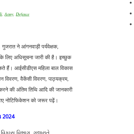
i
,
Army
,
Defence
ुजरात ने आंगनवाड़ी पर्यवेक्षक,
 के लिए अधिसूचना जारी की है। इच्छुक
कते हैं। आईसीडीएस महिला बाल विकास
ेतन विवरण, वैकेंसी विवरण, पाठ्यक्रम,
दन करने की अंतिम तिथि आदि की जानकारी
 गए नोटिफिकेशन को जरूर पढ़ें।
ા 2024
વિકાસ વિભાગ, ગુજરાતે