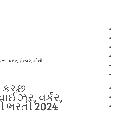
ર, વર્કર, હેલ્પર, મીની
4 કચ્છ
ાઈઝર, વર્કર,
ી ભરતી 2024