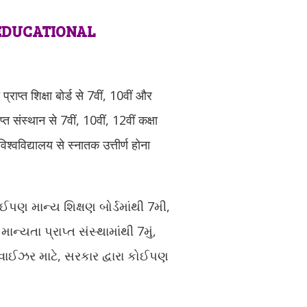
I EDUCATIONAL
प्राप्त शिक्षा बोर्ड से 7वीं, 10वीं और
्त संस्थान से 7वीं, 10वीं, 12वीं कक्षा
िश्वविद्यालय से स्नातक उत्तीर्ण होना
ઈપણ માન્ય શિક્ષણ બોર્ડમાંથી 7મી,
્યતા પ્રાપ્ત સંસ્થામાંથી 7મું,
પરવાઈઝર માટે, સરકાર દ્વારા કોઈપણ