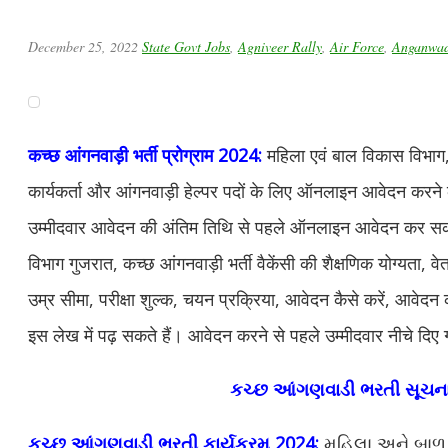
December 25, 2022
State Govt Jobs
,
Agniveer Rally
,
Air Force
,
Anganwad
कच्छ आंगनवाड़ी भर्ती प्रोग्राम 2024:
महिला एवं बाल विकास विभाग, ग
कार्यकर्ता और आंगनवाड़ी हेल्पर पदों के लिए ऑनलाइन आवेदन करने
उम्मीदवार आवेदन की अंतिम तिथि से पहले ऑनलाइन आवेदन कर स
विभाग गुजरात, कच्छ आंगनवाड़ी भर्ती वैकेंसी की शैक्षणिक योग्यता, व
उम्र सीमा, परीक्षा शुल्क, चयन प्रक्रिया, आवेदन कैसे करें, आवे
इस लेख में पढ़ सकते हैं। आवेदन करने से पहले उम्मीदवार नीचे दिए
કચ્છ આંગણવાડી ભરતી સૂચન
કચ્છ આંગણવાડી ભરતી કાર્યક્રમ 2024:
મહિલા અને બાળ 