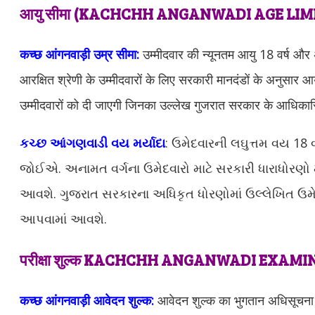
आयु सीमा (KACHCHH ANGANWADI AGE LIMITS) 
कच्छ आंगनवाड़ी उम्र सीमा:
उम्मीदवार की न्यूनतम आयु 18 वर्ष औ
आरक्षित श्रेणी के उम्मीदवारों के लिए सरकारी मानदंडों के अनुसार आ
उम्मीदवारों को दी जाएगी जिनका उल्लेख गुजरात सरकार के आधिकारिक
કચ્છ આંગણવાડી વય મર્યાદા
: ઉમેદવારની લઘુત્તમ વય 18 વ
જોઈએ. અનામત વર્ગના ઉમેદવારો માટે સરકારી ધારાધોરણો
આવશે. ગુજરાત સરકારના અધિકૃત ધોરણોમાં ઉલ્લેખિત ઉમે
આપવામાં આવશે.
परीक्षा शुल्क KACHCHH ANGANWADI EXAMI
कच्छ आंगनवाड़ी आवेदन शुल्क:
आवेदन शुल्क का भुगतान अधिसूचना 