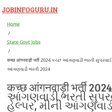
JOBINFOGURU.IN
Home
/
State Govt Jobs
/
कच्छ आंगनवाड़ी भर्ती 2024 કચ્છ આંગણવાડી ભરતી સુપરવાઈઝ
આંગણવાડી ભરતી 2024
कच्छ आंगनवाड़ी भर्ती 202
આંગણવાડી ભરતી સુપરવ
હેલ્પર, મીની આંગણવાડ