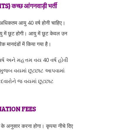
कच्छ आंगनवाड़ी भर्ती
र अधिकतम आयु 40 वर्ष होनी चाहिए।
यु में छूट होगी। आयु में छूट केवल उन
 मानदंडों में किया गया है।
ર્ષ અને મહત્તમ વય 40 વર્ષ હોવી
 મુજબ વયમાં છૂટછાટ આપવામાં
દવારોને જ વયમાં છૂટછાટ
NATION FEES
के अनुसार करना होगा। कृपया नीचे दिए