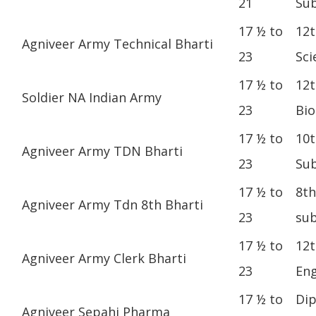
21
Sub
17 ½ to
12t
Agniveer Army Technical Bharti
23
Sci
17 ½ to
12t
Soldier NA Indian Army
23
Bio
17 ½ to
10t
Agniveer Army TDN Bharti
23
Sub
17 ½ to
8th
Agniveer Army Tdn 8th Bharti
23
sub
17 ½ to
12t
Agniveer Army Clerk Bharti
23
Eng
17 ½ to
Dip
Agniveer Sepahi Pharma