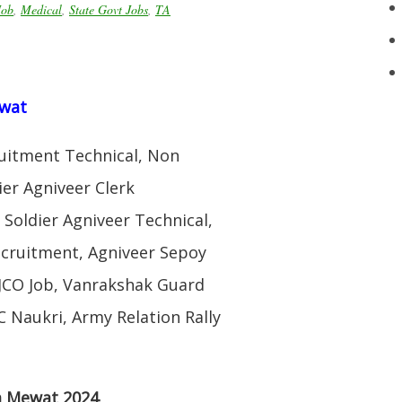
Job
,
Medical
,
State Govt Jobs
,
TA
ewat
uitment Technical, Non
ier Agniveer Clerk
Soldier Agniveer Technical,
ecruitment, Agniveer Sepoy
JCO Job, Vanrakshak Guard
Naukri, Army Relation Rally
am Mewat 2024