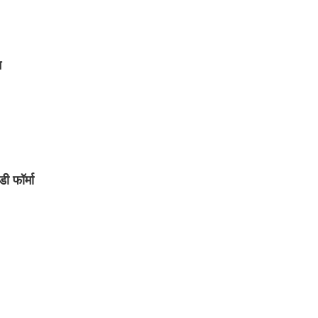
न
ी फॉर्मा