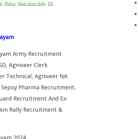
al
,
Police
,
State Govt Jobs
,
TA
tayam
ayam Army Recruitment
GD, Agniveer Clerk
r Technical, Agniveer NA
r Sepoy Pharma Recruitment,
Guard Recruitment And Ex-
ion Rally Recruitment &
ayam 2024