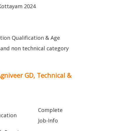
Kottayam 2024
ation Qualification & Age
l and non technical category
Agniveer GD, Technical &
Complete
cation
Job-Info