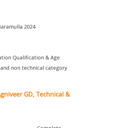
Baramulla 2024
ation Qualification & Age
l and non technical category
Agniveer GD, Technical &
Complete