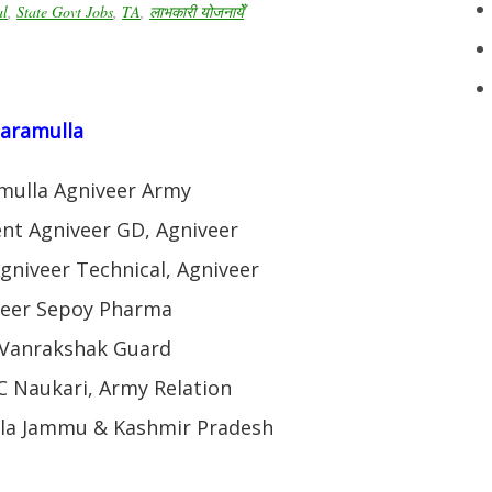
al
,
State Govt Jobs
,
TA
,
लाभकारी योजनायेँ
Baramulla
amulla Agniveer Army
nt Agniveer GD, Agniveer
gniveer Technical, Agniveer
veer Sepoy Pharma
, Vanrakshak Guard
 Naukari, Army Relation
lla Jammu & Kashmir Pradesh