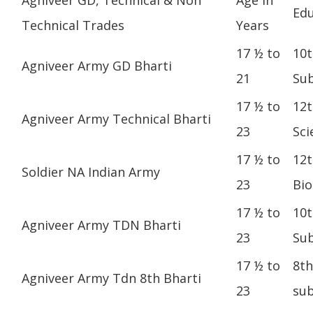
Edu
Technical Trades
Years
17 ½ to
10t
Agniveer Army GD Bharti
21
Sub
17 ½ to
12t
Agniveer Army Technical Bharti
23
Sci
17 ½ to
12t
Soldier NA Indian Army
23
Bio
17 ½ to
10t
Agniveer Army TDN Bharti
23
Sub
17 ½ to
8th
Agniveer Army Tdn 8th Bharti
23
sub