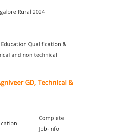
alore Rural 2024
l Education Qualification &
nical and non technical
Agniveer GD, Technical &
Complete
cation
Job-Info