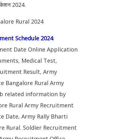
िफिकेशन 2024.
alore Rural 2024
tment Schedule 2024
:
ment Date Online Application
uments, Medical Test,
ruitment Result, Army
ice Bangalore Rural Army
ob related information by
ore Rural Army Recruitment
e Date, Army Rally Bharti
e Rural. Soldier Recruitment
Army Recruitment Office