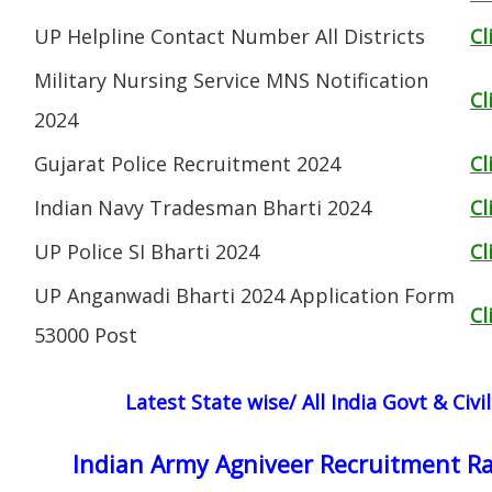
UP Helpline Contact Number All Districts
Cl
Military Nursing Service MNS Notification
Cl
2024
Gujarat Police Recruitment 2024
Cl
Indian Navy Tradesman Bharti 2024
Cl
UP Police SI Bharti 2024
Cl
UP Anganwadi Bharti 2024 Application Form
Cl
53000 Post
Latest State wise/ All India Govt & Civ
Indian Army Agniveer Recruitment Ra