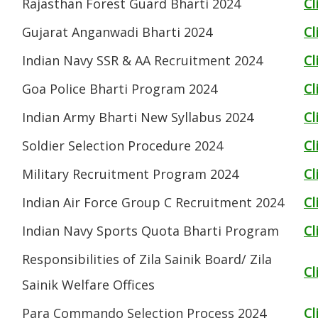
Rajasthan Forest Guard Bharti 2024
Cl
Gujarat Anganwadi Bharti 2024
Cl
Indian Navy SSR & AA Recruitment 2024
Cl
Goa Police Bharti Program 2024
Cl
Indian Army Bharti New Syllabus 2024
Cl
Soldier Selection Procedure 2024
Cl
Military Recruitment Program 2024
Cl
Indian Air Force Group C Recruitment 2024
Cl
Indian Navy Sports Quota Bharti Program
Cl
Responsibilities of Zila Sainik Board/ Zila
Cl
Sainik Welfare Offices
Para Commando Selection Process 2024
Cl