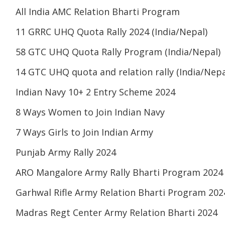
All India AMC Relation Bharti Program
11 GRRC UHQ Quota Rally 2024 (India/Nepal)
58 GTC UHQ Quota Rally Program (India/Nepal)
14 GTC UHQ quota and relation rally (India/Nepa
Indian Navy 10+ 2 Entry Scheme 2024
8 Ways Women to Join Indian Navy
7 Ways Girls to Join Indian Army
Punjab Army Rally 2024
ARO Mangalore Army Rally Bharti Program 2024
Garhwal Rifle Army Relation Bharti Program 202
Madras Regt Center Army Relation Bharti 2024