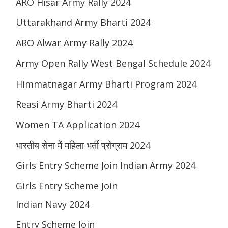
ARO Hisar Army Rally 2024
Uttarakhand Army Bharti 2024
ARO Alwar Army Rally 2024
Army Open Rally West Bengal Schedule 2024
Himmatnagar Army Bharti Program 2024
Reasi Army Bharti 2024
Women TA Application 2024
भारतीय सेना में महिला भर्ती प्रोग्राम 2024
Girls Entry Scheme Join Indian Army 2024
Girls Entry Scheme Join
Indian Navy 2024
Entry Scheme Join