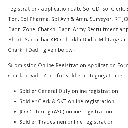
registration/ application date Sol GD, Sol Clerk, 
Tdn, Sol Pharma, Sol Avn & Amn, Surveyor, RT JC
Dadri Zone. Charkhi Dadri Army Recruitment app
Bharti Samachar ARO Charkhi Dadri. Military/ ar
Charkhi Dadri given below:-
Submission Online Registration Application For
Charkhi Dadri Zone for soldier category/Trade:-
Soldier General Duty online registration
Soldier Clerk & SKT online registration
JCO Catering (ASC) online registration
Soldier Tradesmen online registration