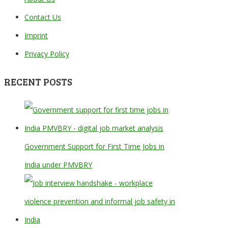
Contact Us
Imprint
Privacy Policy
RECENT POSTS
Government Support for First Time Jobs in
India under PMVBRY