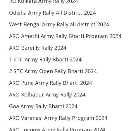
RO Kolkata Army Rally 2024
Odisha Army Rally All District 2024
West Bengal Army Rally all district 2024
ARO Amethi Army Rally Bharti Program 2024
ARO Bareilly Rally 2024
1 STC Army Rally Bharti 2024
2 STC Army Open Rally Bharti 2024
ARO Pune Army Rally Bharti 2024
ARO Kolhapur Army Rally 2024
Goa Army Rally Bharti 2024
ARO Varanasi Army Rally Program 2024
ARO Lucnow Army Rally Program 2024