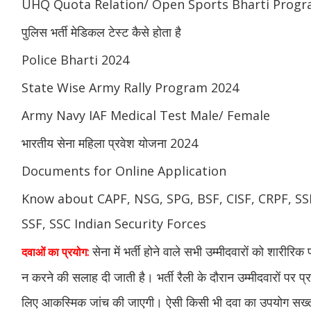
UHQ Quota Relation/ Open Sports Bharti Progr
पुलिस भर्ती मेडिकल टेस्ट कैसे होता है
Police Bharti 2024
State Wise Army Rally Program 2024
Army Navy IAF Medical Test Male/ Female
भारतीय सेना महिला प्रवेश योजना 2024
Documents for Online Application
Know about CAPF, NSG, SPG, BSF, CISF, CRPF, SSB
SSF, SSC Indian Security Forces
सेना में भर्ती होने वाले सभी उम्मीदवारों को शारीरिक
दवाओं का प्रयोग:
न करने की सलाह दी जाती है। भर्ती रैली के दौरान उम्मीदवारों पर प्
लिए आकस्मिक जांच की जाएगी। ऐसी किसी भी दवा का उपयोग सख्त व