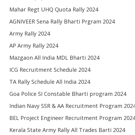
Mahar Regt UHQ Quota Rally 2024
AGNIVEER Sena Rally Bharti Prgram 2024
Army Rally 2024
AP Army Rally 2024
Mazgaon All India MDL Bharti 2024
ICG Recruitment Schedule 2024
TA Rally Schedule All India 2024
Goa Police SI Constable Bharti program 2024
Indian Navy SSR & AA Recruitment Program 202
BEL Project Engineer Recruitment Program 202
Kerala State Army Rally All Trades Barti 2024