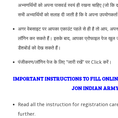
अभ्यणर्थियों को अपना पासवर्ड स्वयं ही रखना चाहिए (जो कि 
सभी अभ्यार्थियों को सलाह दी जाती है कि वे अपना उपयोगकर्त
अगर वेबसाइट पर आपका एकाउंट पहले से ही है तो आप, अपन
लॉगिन कर सकते हैं। इसके बाद, आपका प्रोफाइल पेज खुल 
डैशबोर्ड को देख सकते हैं।
पंजीकरण/लॉगिन पेज के लिए ”जारी रखें” पर Click करें।
IMPORTANT INSTRUCTIONS TO FILL ONLIN
JON INDIAN ARM
Read all the instruction for registration ca
further.