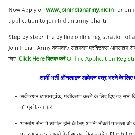
Now Apply on
www.joinindianarmy.nic.in
for onli
application to join Indian army bharti
Step by step/ line by line online registration of
Join Indian Army क्रमवार/ लाइनवार प्रैक्टिकल ऑनलाइन सेना भर
लिए
Click Here क्लिक करें
Online Application Regist
आर्मी भर्ती ऑनलाइन आवेदन पत्र भरने के लिए महत
सर्वप्रथम ध्यायनपूर्वक, पंजीकरण करने के लिए दिए गए सभी दि
की प्रक्रिया करें।
भारतीय सेना में शामिल होने के लिए अपनी नौकरी पात्रता की
पात्रता मानदंड जानने के लिए यहां क्लिक करें। Eligibili