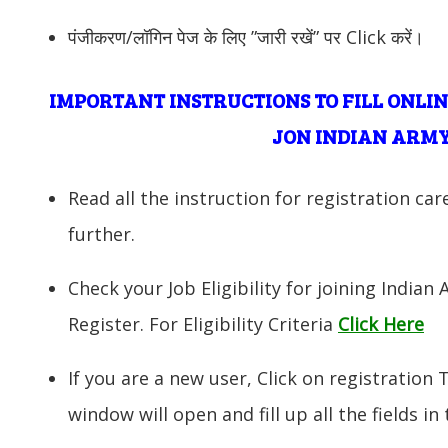
पंजीकरण/लॉगिन पेज के लिए ”जारी रखें” पर Click करें।
IMPORTANT INSTRUCTIONS TO FILL ONLIN
JON INDIAN ARM
Read all the instruction for registration ca
further.
Check your Job Eligibility for joining Indian
Register. For Eligibility Criteria
Click Here
If you are a new user, Click on registration 
window will open and fill up all the fields in