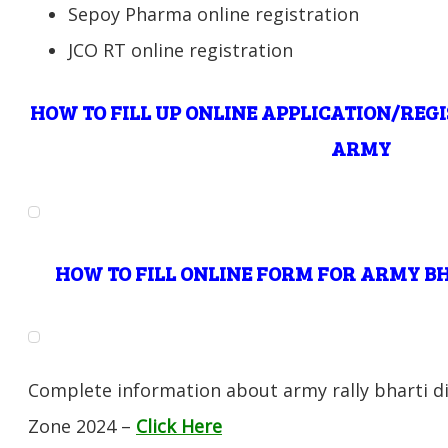
Sepoy Pharma online registration
JCO RT online registration
HOW TO FILL UP ONLINE APPLICATION/REGI
ARMY
HOW TO FILL ONLINE FORM FOR ARMY BHARTI 
Complete information about army rally bharti di
Zone 2024 –
Click Here