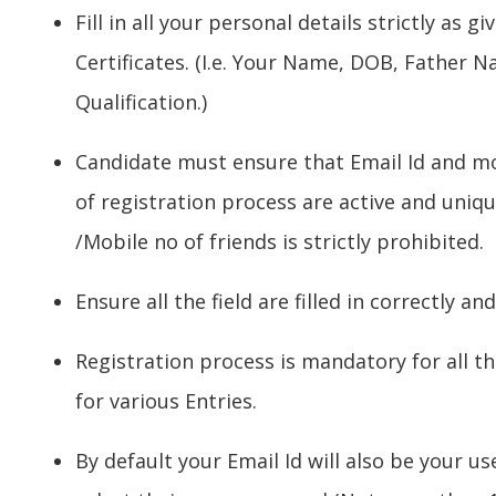
Fill in all your personal details strictly as g
Certificates. (I.e. Your Name, DOB, Father 
Qualification.)
Candidate must ensure that Email Id and mo
of registration process are active and uniq
/Mobile no of friends is strictly prohibited.
Ensure all the field are filled in correctly an
Registration process is mandatory for all t
for various Entries.
By default your Email Id will also be your 