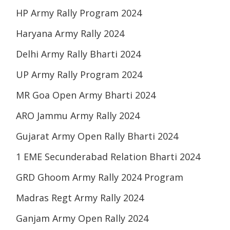
HP Army Rally Program 2024
Haryana Army Rally 2024
Delhi Army Rally Bharti 2024
UP Army Rally Program 2024
MR Goa Open Army Bharti 2024
ARO Jammu Army Rally 2024
Gujarat Army Open Rally Bharti 2024
1 EME Secunderabad Relation Bharti 2024
GRD Ghoom Army Rally 2024 Program
Madras Regt Army Rally 2024
Ganjam Army Open Rally 2024