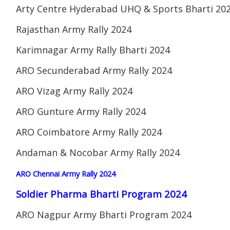
Arty Centre Hyderabad UHQ & Sports Bharti 20
Rajasthan Army Rally 2024
Karimnagar Army Rally Bharti 2024
ARO Secunderabad Army Rally 2024
ARO Vizag Army Rally 2024
ARO Gunture Army Rally 2024
ARO Coimbatore Army Rally 2024
Andaman & Nocobar Army Rally 2024
ARO Chennai Army Rally 2024
Soldier Pharma Bharti Program 2024
ARO Nagpur Army Bharti Program 2024