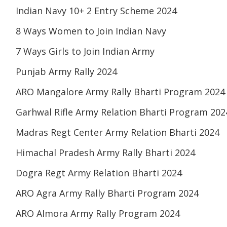
Indian Navy 10+ 2 Entry Scheme 2024
8 Ways Women to Join Indian Navy
7 Ways Girls to Join Indian Army
Punjab Army Rally 2024
ARO Mangalore Army Rally Bharti Program 2024
Garhwal Rifle Army Relation Bharti Program 202
Madras Regt Center Army Relation Bharti 2024
Himachal Pradesh Army Rally Bharti 2024
Dogra Regt Army Relation Bharti 2024
ARO Agra Army Rally Bharti Program 2024
ARO Almora Army Rally Program 2024