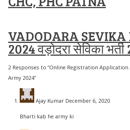
CHC, PHC PATNA
VADODARA SEVIKA 
2024 वड़ोदरा सेविका भर्ती
2
Responses to “Online Registration Application 
Army 2024”
Ajay Kumar
December 6, 2020
Bharti kab he army ki