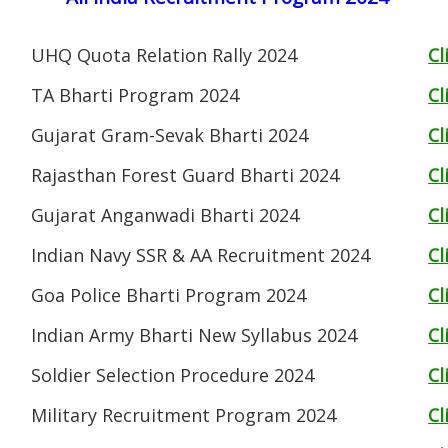
UHQ Quota Relation Rally 2024
Cl
TA Bharti Program 2024
Cl
Gujarat Gram-Sevak Bharti 2024
Cl
Rajasthan Forest Guard Bharti 2024
Cl
Gujarat Anganwadi Bharti 2024
Cl
Indian Navy SSR & AA Recruitment 2024
Cl
Goa Police Bharti Program 2024
Cl
Indian Army Bharti New Syllabus 2024
Cl
Soldier Selection Procedure 2024
Cl
Military Recruitment Program 2024
Cl