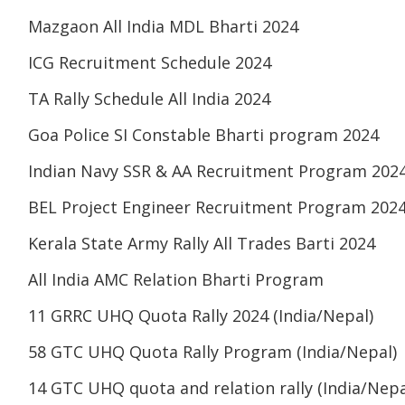
Mazgaon All India MDL Bharti 2024
ICG Recruitment Schedule 2024
TA Rally Schedule All India 2024
Goa Police SI Constable Bharti program 2024
Indian Navy SSR & AA Recruitment Program 202
BEL Project Engineer Recruitment Program 202
Kerala State Army Rally All Trades Barti 2024
All India AMC Relation Bharti Program
11 GRRC UHQ Quota Rally 2024 (India/Nepal)
58 GTC UHQ Quota Rally Program (India/Nepal)
14 GTC UHQ quota and relation rally (India/Nepa