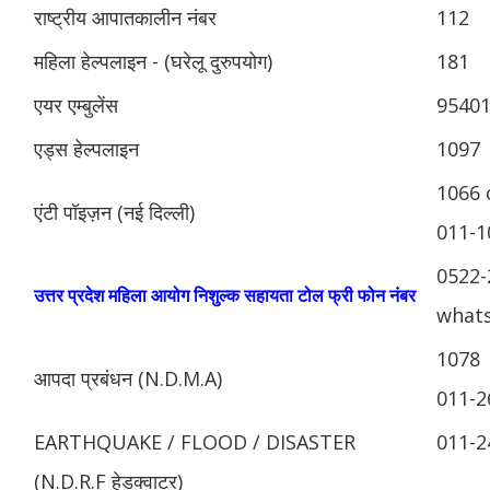
राष्ट्रीय आपातकालीन नंबर
112
महिला हेल्पलाइन - (घरेलू दुरुपयोग)
181
एयर एम्बुलेंस
9540
एड्स हेल्पलाइन
1097
1066 
एंटी पॉइज़न (नई दिल्ली)
011-1
0522-
उत्तर प्रदेश महिला आयोग निशुल्क सहायता टोल फ्री फोन नंबर
whats
1078
आपदा प्रबंधन (N.D.M.A)
011-2
EARTHQUAKE / FLOOD / DISASTER
011-2
(N.D.R.F हेडक्वाटर)