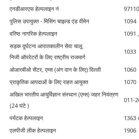
एनडीआरएफ हेल्पलाइन नं
9711
पुलिस उपायुक्त - मिसिंग चाइल्ड एंड वीमेन
1094
वरिष्ठ नागरिक हेल्पलाइन
1091 
सड़क दुर्घटना आपातकालीन सेवा चालू
1033
निजी ऑपरेटरों के लिए राष्ट्रीय राजमार्ग
ओआरबीओ सेंटर, एम्स (अंग दान के लिए) दिल्ली
1060
प्राकृतिक आपदाओं के लिए राहत आयुक्त
1070
अखिल भारतीय आयुर्विज्ञान संस्थान (एम्स) जहर नियंत्रण
011-2
(24 घंटे )
पर्यटक हेल्पलाइन
1363 
एलपीजी लीक हेल्पलाइन
1906