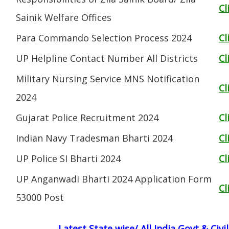
Cl
Sainik Welfare Offices
Para Commando Selection Process 2024
Cl
UP Helpline Contact Number All Districts
Cl
Military Nursing Service MNS Notification
Cl
2024
Gujarat Police Recruitment 2024
Cl
Indian Navy Tradesman Bharti 2024
Cl
UP Police SI Bharti 2024
Cl
UP Anganwadi Bharti 2024 Application Form
Cl
53000 Post
Latest State wise/ All India Govt & Civ