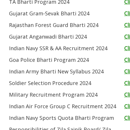
TA Bharti Program 2024
Cl
Gujarat Gram-Sevak Bharti 2024
Cl
Rajasthan Forest Guard Bharti 2024
Cl
Gujarat Anganwadi Bharti 2024
Cl
Indian Navy SSR & AA Recruitment 2024
Cl
Goa Police Bharti Program 2024
Cl
Indian Army Bharti New Syllabus 2024
Cl
Soldier Selection Procedure 2024
Cl
Military Recruitment Program 2024
Cl
Indian Air Force Group C Recruitment 2024
Cl
Indian Navy Sports Quota Bharti Program
Cl
Responsibilities of Zila Sainik Board/ Zila