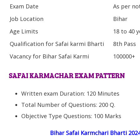
Exam Date
As per not
Job Location
Bihar
Age Limits
18 to 40 y
Qualification for Safai karmi Bharti
8th Pass
Vacancy for Bihar Safai Karmi
100000+
SAFAI KARMACHAR EXAM PATTERN
Written exam Duration: 120 Minutes
Total Number of Questions: 200 Q.
Objective Type Questions: 100 Marks
Bihar Safai Karmchari Bharti 2024