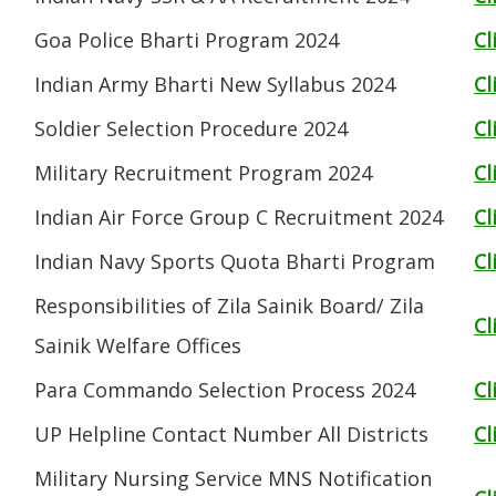
Goa Police Bharti Program 2024
Cl
Indian Army Bharti New Syllabus 2024
Cl
Soldier Selection Procedure 2024
Cl
Military Recruitment Program 2024
Cl
Indian Air Force Group C Recruitment 2024
Cl
Indian Navy Sports Quota Bharti Program
Cl
Responsibilities of Zila Sainik Board/ Zila
Cl
Sainik Welfare Offices
Para Commando Selection Process 2024
Cl
UP Helpline Contact Number All Districts
Cl
Military Nursing Service MNS Notification