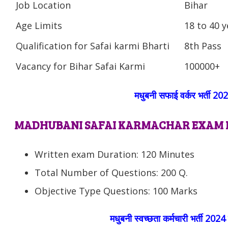
Job Location
Bihar
Age Limits
18 to 40 y
Qualification for Safai karmi Bharti
8th Pass
Vacancy for Bihar Safai Karmi
100000+
मधुबनी सफाई वर्कर भर्ती 2
MADHUBANI SAFAI KARMACHAR EXAM 
Written exam Duration: 120 Minutes
Total Number of Questions: 200 Q.
Objective Type Questions: 100 Marks
मधुबनी स्वच्छता कर्मचारी भर्ती 2024 प