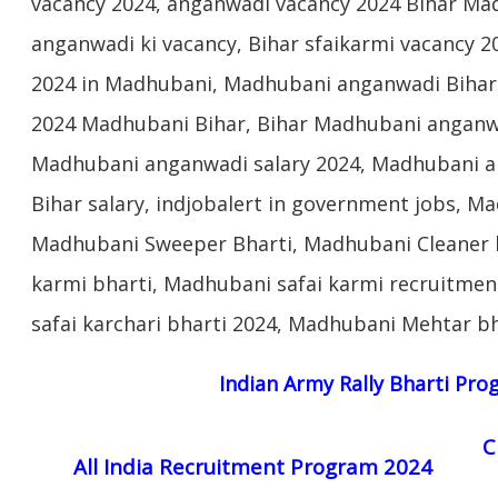
vacancy 2024, anganwadi vacancy 2024 Bihar Ma
anganwadi ki vacancy, Bihar sfaikarmi vacancy 2
2024 in Madhubani, Madhubani anganwadi Bihar 
2024 Madhubani Bihar, Bihar Madhubani anganwa
Madhubani anganwadi salary 2024, Madhubani a
Bihar salary, indjobalert in government jobs, Ma
Madhubani Sweeper Bharti, Madhubani Cleaner 
karmi bharti, Madhubani safai karmi recruitm
safai karchari bharti 2024, Madhubani Mehtar bh
Indian Army Rally Bharti Pr
C
All India Recruitment Program 2024