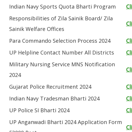
Indian Navy Sports Quota Bharti Program
Cl
Responsibilities of Zila Sainik Board/ Zila
Cl
Sainik Welfare Offices
Para Commando Selection Process 2024
Cl
UP Helpline Contact Number All Districts
Cl
Military Nursing Service MNS Notification
Cl
2024
Gujarat Police Recruitment 2024
Cl
Indian Navy Tradesman Bharti 2024
Cl
UP Police SI Bharti 2024
Cl
UP Anganwadi Bharti 2024 Application Form
Cl