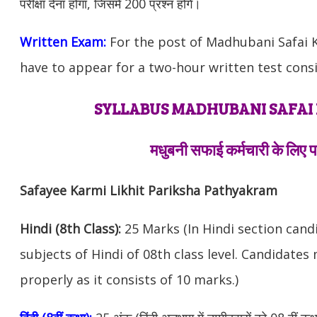
परीक्षा देना होगा, जिसमे 200 प्रश्न होंगे।
Written Exam:
For the post of Madhubani Safai 
have to appear for a two-hour written test consi
SYLLABUS MADHUBANI SAFA
मधुबनी सफाई कर्मचारी के लिए 
Safayee Karmi Likhit Pariksha Pathyakram
Hindi (8th Class):
25 Marks (In Hindi section cand
subjects of Hindi of 08th class level. Candidate
properly as it consists of 10 marks.)