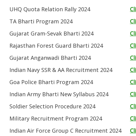
UHQ Quota Relation Rally 2024
Cl
TA Bharti Program 2024
Cl
Gujarat Gram-Sevak Bharti 2024
Cl
Rajasthan Forest Guard Bharti 2024
Cl
Gujarat Anganwadi Bharti 2024
Cl
Indian Navy SSR & AA Recruitment 2024
Cl
Goa Police Bharti Program 2024
Cl
Indian Army Bharti New Syllabus 2024
Cl
Soldier Selection Procedure 2024
Cl
Military Recruitment Program 2024
Cl
Indian Air Force Group C Recruitment 2024
Cl