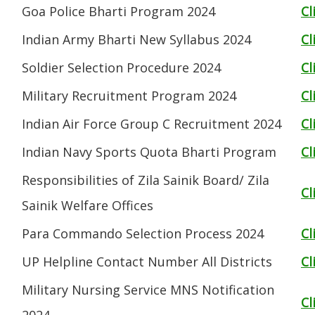
Goa Police Bharti Program 2024
Cl
Indian Army Bharti New Syllabus 2024
Cl
Soldier Selection Procedure 2024
Cl
Military Recruitment Program 2024
Cl
Indian Air Force Group C Recruitment 2024
Cl
Indian Navy Sports Quota Bharti Program
Cl
Responsibilities of Zila Sainik Board/ Zila
Cl
Sainik Welfare Offices
Para Commando Selection Process 2024
Cl
UP Helpline Contact Number All Districts
Cl
Military Nursing Service MNS Notification
Cl
2024