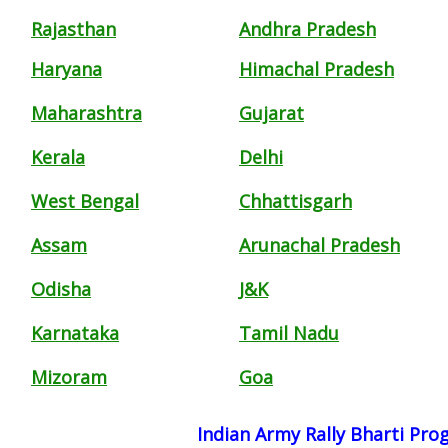
Rajasthan
Andhra Pradesh
Haryana
Himachal Pradesh
Maharashtra
Gujarat
Kerala
Delhi
West Bengal
Chhattisgarh
Assam
Arunachal Pradesh
Odisha
J&K
Karnataka
Tamil Nadu
Mizoram
Goa
Indian Army Rally Bharti Pr