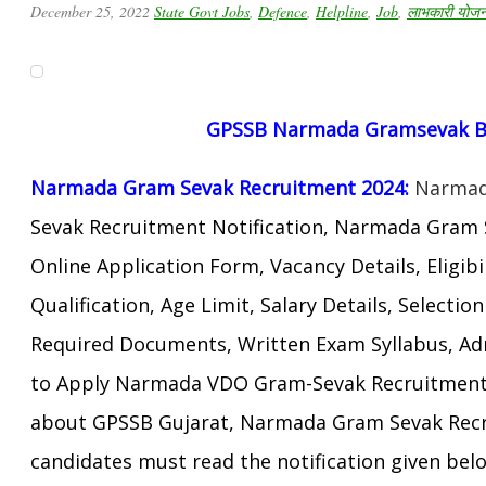
December 25, 2022
State Govt Jobs
,
Defence
,
Helpline
,
Job
,
लाभकारी योजना
GPSSB Narmada
Gramsevak B
Narmada Gram Sevak Recruitment 2024:
Narma
Sevak Recruitment Notification, Narmada Gram
Online Application Form, Vacancy Details, Eligibil
Qualification, Age Limit,
Salary Details, Selectio
Required
Documents, Written Exam Syllabus,
Ad
to Apply Narmada VDO Gram-Sevak Recruitment?
about GPSSB Gujarat, Narmada Gram Sevak Recr
candidates must read the notification given bel