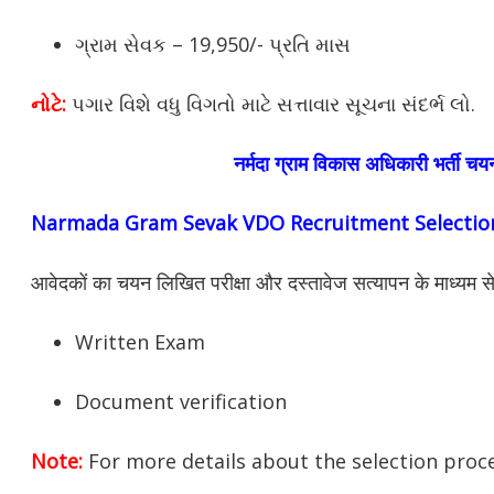
ગ્રામ સેવક – 19,950/- પ્રતિ માસ
નોટે
:
પગાર વિશે વધુ વિગતો માટે સત્તાવાર સૂચના સંદર્ભ લો.
नर्मदा ग्राम विकास अधिकारी भर्ती चय
Narmada Gram Sevak VDO Recruitment Selection
आवेदकों का चयन लिखित परीक्षा और दस्तावेज सत्यापन के माध्यम 
Written Exam
Document verification
Note:
For more details about the selection proce