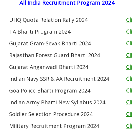
All India Recruitment Program 2024
UHQ Quota Relation Rally 2024
Cl
TA Bharti Program 2024
Cl
Gujarat Gram-Sevak Bharti 2024
Cl
Rajasthan Forest Guard Bharti 2024
Cl
Gujarat Anganwadi Bharti 2024
Cl
Indian Navy SSR & AA Recruitment 2024
Cl
Goa Police Bharti Program 2024
Cl
Indian Army Bharti New Syllabus 2024
Cl
Soldier Selection Procedure 2024
Cl
Military Recruitment Program 2024
Cl