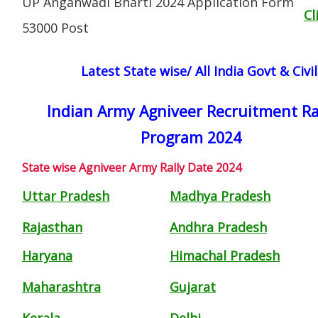
UP Anganwadi Bharti 2024 Application Form
Cl
53000 Post
Latest State wise/ All India Govt & Civ
Indian Army Agniveer Recruitment Ra
Program 2024
State wise Agniveer Army Rally Date 2024
Uttar Pradesh
Madhya Pradesh
Rajasthan
Andhra Pradesh
Haryana
Himachal Pradesh
Maharashtra
Gujarat
Kerala
Delhi