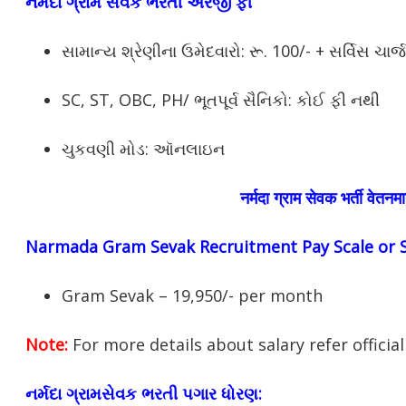
નર્મદા ગ્રામ સેવક ભરતી અરજી ફી
સામાન્ય શ્રેણીના ઉમેદવારો: રૂ. 100/- + સર્વિસ ચાર્જ
SC, ST, OBC, PH/ ભૂતપૂર્વ સૈનિકો: કોઈ ફી નથી
ચુકવણી મોડ: ઑનલાઇન
नर्मदा ग्राम सेवक भर्ती वेतन
Narmada Gram Sevak Recruitment Pay Scale or Sa
Gram Sevak – 19,950/- per month
Note:
For more details about salary refer official 
નર્મદા ગ્રામસેવક ભરતી પગાર ધોરણ: