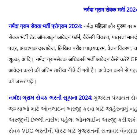
नर्मदा ग्राम सेवक भर्ती 202
नर्मदा ग्राम सेवक
भर्ती प्रोग्राम
2024:
नर्मदा
महिला
और
पुरुष
ग्रा
सेवक
भर्ती डेट ऑनलाइन आवेदन फॉर्म, वैकेंसी विवरण, पात्रता मानदं
पत्र, आवश्यक दस्तावेज, लिखित परीक्षा पाठ्यक्रम, वेतन विवरण, चय
शुल्क, आदि। नर्मदा
ग्रामसेवक
अधिकारी भर्ती आवेदन कैसे करें?
GPS
आवेदन करने की अंतिम तारीख नीचे दी गयी है। आवेदन करने से पहल
को जरूर पढ़ें।
નર્મદા ગ્રામ સેવક ભરતી સૂચના 2024:
ગુજરાત પંચાયત સેવા
જગ્યાઓ માટે ઑનલાઇન અરજી કરવા માટે જાહેરનામું બહાર 
અરજીની છેલ્લી તારીખ પહેલા ઓનલાઈન અરજી કરી શકે છે.
સેવક VDO ભરતીની પોસ્ટ માટે ગુજરાતની સત્તાવાર વેબસા