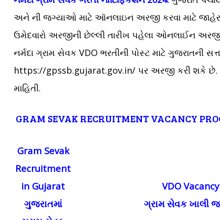
અને ની જગ્યાઓ માટે ઑનલાઇન અરજી કરવા માટે જાહેરનામુ
ઉમેદવારો અરજીની છેલ્લી તારીખ પહેલા ઓનલાઈન અરજી 
નર્મદા ગ્રામ સેવક VDO ભરતીની પોસ્ટ માટે ગુજરાતની સત્
https://gpssb.gujarat.gov.in/ પર અરજી કરી શકે છે. નર
માહિતી.
GRAM SEVAK RECRUITMENT VACANCY PRO
Gram Sevak
Recruitment
in Gujarat
VDO Vacancy 
ગુજરાતમાં
ગ્રામ સેવક ખાલી જ