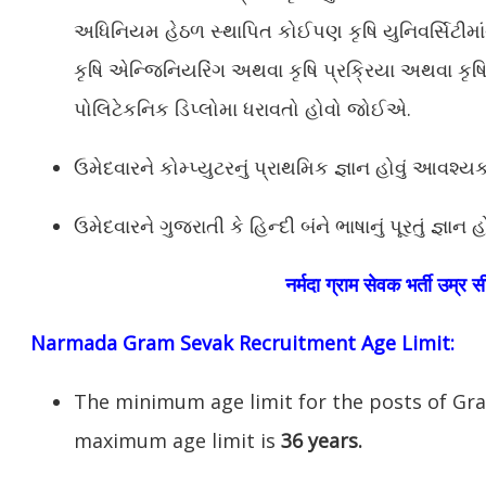
અધિનિયમ હેઠળ સ્થાપિત કોઈપણ કૃષિ યુનિવર્સિટીમ
કૃષિ એન્જિનિયરિંગ અથવા કૃષિ પ્રક્રિયા અથવા કૃષિ સ
પોલિટેકનિક ડિપ્લોમા ધરાવતો હોવો જોઈએ.
ઉમેદવારને કોમ્પ્યુટરનું પ્રાથમિક જ્ઞાન હોવું આવશ્યક
ઉમેદવારને ગુજરાતી કે હિન્દી બંને ભાષાનું પૂરતું જ્ઞાન
नर्मदा ग्राम सेवक भर्ती उम्र स
Narmada Gram Sevak Recruitment Age Limit:
The minimum age limit for the posts of Gr
maximum age limit is
36 years.