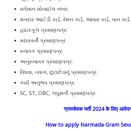
વર્તમાન મોબાઈલ નંબર.
મતદાર આઈડી કાર્ડ, રેશન કાર્ડ, આધાર કાર્ડ, પાન કાર્ડ.
હાઇસ્કૂલ પ્રમાણપત્ર.
મધ્યવર્તી પ્રમાણપત્ર.
સ્નાતક પ્રમાણપત્ર.
અનુસ્નાતક પ્રમાણપત્ર.
વિધવા, ત્યાગ, છૂટાછેડાનું પ્રમાણપત્ર.
કાર્ય અનુભવ પ્રમાણપત્ર.
SC, ST, OBC, લઘુમતી પ્રમાણપત્ર.
ग्रामसेवक भर्ती 2024 के लिए आवेदन 
How to apply Narmada
Gram Seva