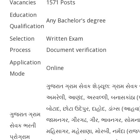
Vacancies
1571 Posts
Education
Any Bachelor's degree
Qualification
Selection
Written Exam
Process
Document verification
Application
Online
Mode
ગુજરાત ગ્રામ સેવક શેડ્યૂલ: ગ્રામ સેવ
અમરેલી, આણંદ, અરવલ્લી, બનાસકાંઠા (
બોટાદ, છોટા ઉદેપુર, દાહોદ, ડાંગ્સ (આહવા)
ગુજરાત ગ્રામ
જામનગર, ગીરગઢ, ગીર, ભાવનગર, સોમનાથ
સેવક ભરતી
મહિસાગર, મહેસાણા, મોરબી, નર્મદા (રા
પ્રોગ્રામ