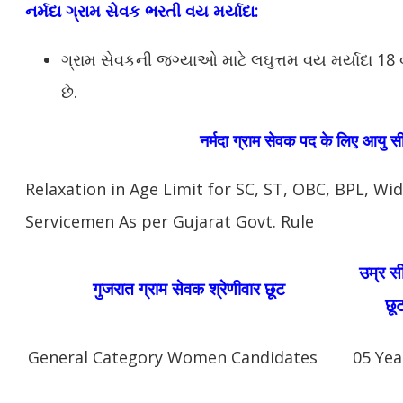
નર્મદા ગ્રામ સેવક ભરતી વય મર્યાદા:
ગ્રામ સેવકની જગ્યાઓ માટે લઘુત્તમ વય મર્યાદા 18 વર
છે.
नर्मदा
ग्राम सेवक पद के लिए आयु सीम
Relaxation in Age Limit for SC, ST, OBC, BPL, W
Servicemen As per Gujarat Govt. Rule
उम्र सी
गुजरात ग्राम सेवक श्रेणीवार छूट
छू
General Category Women Candidates
05 Yea