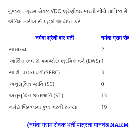
ગુજરાત ગ્રામ સેવક VDO શ્રેણીવાર ભરતી નીચે તાલિકા મેં 
અંતિમ તારીખ સે પહલે આવેદન કરે .
नर्मदा श्रेणी वार भर्ती
नर्मदा ग्राम से
સામાન્ય
2
આર્થિક રૂપ સે કમજોર/ શ્રમિક વર્ગ (EWS)
1
સા.શૈ. પછાત વર્ગ (SEBC)
3
અનુસૂચિત જાતિ (SC)
0
અનુસૂચિત જનજાતિ (ST)
13
નર્મદા જિલ્લામાં કુલ ભરતી સંખ્યા
19
(नर्मदा ग्राम सेवक भर्ती पात्रता मानदंड N