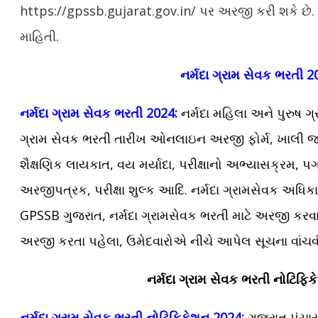
https://gpssb.gujarat.gov.in/ પર અરજી કરી શકે છે. નર
માહિતી.
નર્મદા ગ્રામ સેવક ભરતી 2
નર્મદા ગ્રામ સેવક ભરતી 2024:
નર્મદા મહિલા અને પુરુષ ગ
ગ્રામ સેવક ભરતી તારીખ ઓનલાઇન અરજી ફોર્મ, ખાલી જગ્
શૈક્ષણિક લાયકાત, વય મર્યાદા, પરીક્ષાનો અભ્યાસક્રમ, પગ
અરજીપત્રક, પરીક્ષા શુલ્ક આદિ. નર્મદા ગ્રામસેવક અધિક
GPSSB ગુજરાત, નર્મદા ગ્રામસેવક ભરતી માટે અરજી કરવા
અરજી કરતા પહેલા, ઉમેદવારોએ નીચે આપેલ સૂચના વાંચ
નર્મદા ગ્રામ સેવક
ભરતી નોટિફિક
નર્મદા ગ્રામ સેવક ભરતી નોટિફિકેશન 2024:
ગુજરાત પંચાય