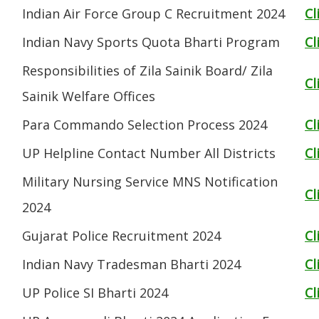
Indian Air Force Group C Recruitment 2024
Cl
Indian Navy Sports Quota Bharti Program
Cl
Responsibilities of Zila Sainik Board/ Zila
Cl
Sainik Welfare Offices
Para Commando Selection Process 2024
Cl
UP Helpline Contact Number All Districts
Cl
Military Nursing Service MNS Notification
Cl
2024
Gujarat Police Recruitment 2024
Cl
Indian Navy Tradesman Bharti 2024
Cl
UP Police SI Bharti 2024
Cl