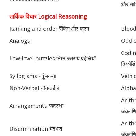
और ताल
तार्किक विचार Logical Reasoning
Ranking and order रैंकिंग और क्रम
Blood 
Analogs
Odd o
Codin
Low-level puzzles निम्न-स्तरीय पहेलियाँ
डिकोडिं
Syllogisms नपुंसकता
Vein 
Non-Verbal नॉन-वर्बल
Alphab
Arith
Arrangements व्यवस्था
अंकगणि
Arith
Discrimination भेदभाव
अंकगणित