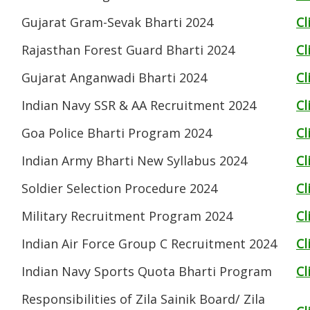
Gujarat Gram-Sevak Bharti 2024
Cl
Rajasthan Forest Guard Bharti 2024
Cl
Gujarat Anganwadi Bharti 2024
Cl
Indian Navy SSR & AA Recruitment 2024
Cl
Goa Police Bharti Program 2024
Cl
Indian Army Bharti New Syllabus 2024
Cl
Soldier Selection Procedure 2024
Cl
Military Recruitment Program 2024
Cl
Indian Air Force Group C Recruitment 2024
Cl
Indian Navy Sports Quota Bharti Program
Cl
Responsibilities of Zila Sainik Board/ Zila