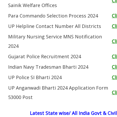
Cl
Sainik Welfare Offices
Para Commando Selection Process 2024
Cl
UP Helpline Contact Number All Districts
Cl
Military Nursing Service MNS Notification
Cl
2024
Gujarat Police Recruitment 2024
Cl
Indian Navy Tradesman Bharti 2024
Cl
UP Police SI Bharti 2024
Cl
UP Anganwadi Bharti 2024 Application Form
Cl
53000 Post
Latest State wise/ All India Govt & Civ