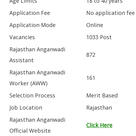
Age Limits
18 to 40 years
Application Fee
No application fee 
Application Mode
Online
Vacancies
1033 Post
Rajasthan Anganwadi
872
Assistant
Rajasthan Anganwadi
161
Worker (AWW)
Selection Process
Merit Based
Job Location
Rajasthan
Rajasthan Anganwadi
Click Here
Official Website