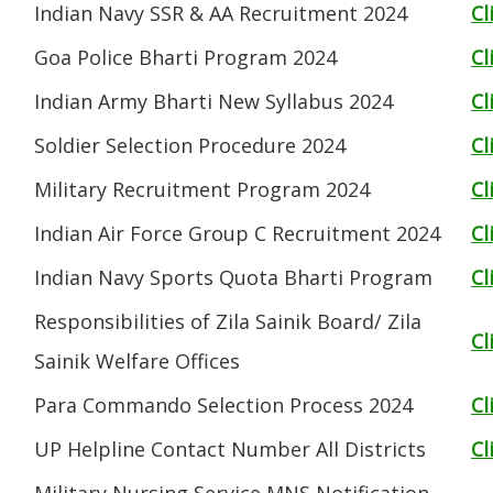
Indian Navy SSR & AA Recruitment 2024
Cl
Goa Police Bharti Program 2024
Cl
Indian Army Bharti New Syllabus 2024
Cl
Soldier Selection Procedure 2024
Cl
Military Recruitment Program 2024
Cl
Indian Air Force Group C Recruitment 2024
Cl
Indian Navy Sports Quota Bharti Program
Cl
Responsibilities of Zila Sainik Board/ Zila
Cl
Sainik Welfare Offices
Para Commando Selection Process 2024
Cl
UP Helpline Contact Number All Districts
Cl
Military Nursing Service MNS Notification