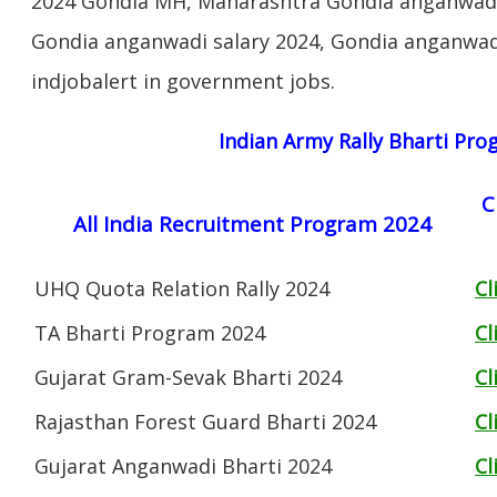
2024 Gondia MH, Maharashtra Gondia anganwadi
Gondia anganwadi salary 2024, Gondia anganwadi
indjobalert in government jobs.
Indian Army Rally Bharti Pr
C
All India Recruitment Program 2024
UHQ Quota Relation Rally 2024
Cl
TA Bharti Program 2024
Cl
Gujarat Gram-Sevak Bharti 2024
Cl
Rajasthan Forest Guard Bharti 2024
Cl
Gujarat Anganwadi Bharti 2024
Cl