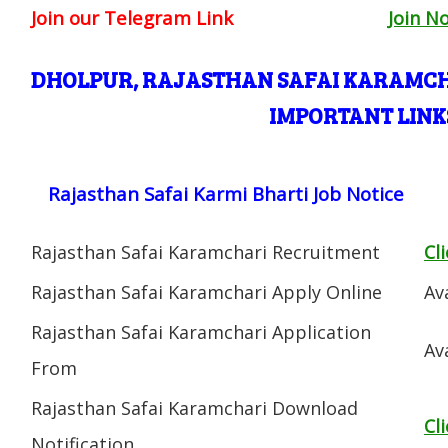
Join our Telegram Link
Join N
DHOLPUR, RAJASTHAN SAFAI KARAMCH
IMPORTANT LINK
Rajasthan Safai Karmi Bharti Job Notice
Rajasthan Safai Karamchari Recruitment
Cl
Rajasthan Safai Karamchari Apply Online
Av
Rajasthan Safai Karamchari Application
Av
From
Rajasthan Safai Karamchari Download
Cl
Notification