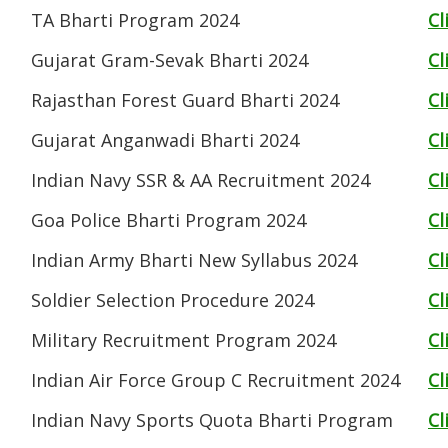
TA Bharti Program 2024
Cl
Gujarat Gram-Sevak Bharti 2024
Cl
Rajasthan Forest Guard Bharti 2024
Cl
Gujarat Anganwadi Bharti 2024
Cl
Indian Navy SSR & AA Recruitment 2024
Cl
Goa Police Bharti Program 2024
Cl
Indian Army Bharti New Syllabus 2024
Cl
Soldier Selection Procedure 2024
Cl
Military Recruitment Program 2024
Cl
Indian Air Force Group C Recruitment 2024
Cl
Indian Navy Sports Quota Bharti Program
Cl