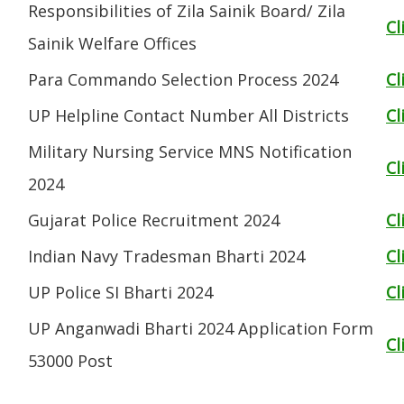
Responsibilities of Zila Sainik Board/ Zila
Cl
Sainik Welfare Offices
Para Commando Selection Process 2024
Cl
UP Helpline Contact Number All Districts
Cl
Military Nursing Service MNS Notification
Cl
2024
Gujarat Police Recruitment 2024
Cl
Indian Navy Tradesman Bharti 2024
Cl
UP Police SI Bharti 2024
Cl
UP Anganwadi Bharti 2024 Application Form
Cl
53000 Post