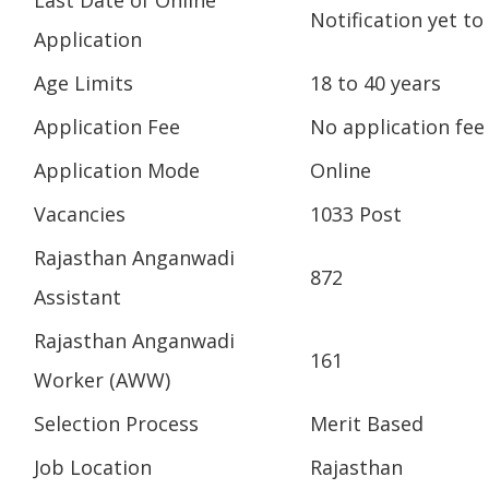
Last Date of Online
Notification yet to
Application
Age Limits
18 to 40 years
Application Fee
No application fee 
Application Mode
Online
Vacancies
1033 Post
Rajasthan Anganwadi
872
Assistant
Rajasthan Anganwadi
161
Worker (AWW)
Selection Process
Merit Based
Job Location
Rajasthan