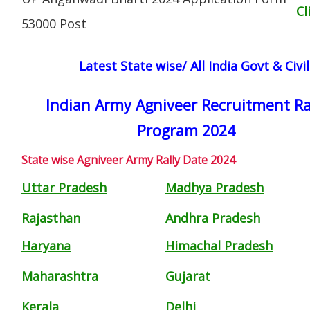
Cl
53000 Post
Latest State wise/ All India Govt & Civ
Indian Army Agniveer Recruitment Ra
Program 2024
State wise Agniveer Army Rally Date 2024
Uttar Pradesh
Madhya Pradesh
Rajasthan
Andhra Pradesh
Haryana
Himachal Pradesh
Maharashtra
Gujarat
Kerala
Delhi