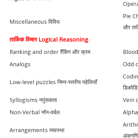
Opera
Pie Ch
Miscellaneous विविध
और ताल
तार्किक विचार Logical Reasoning
Ranking and order रैंकिंग और क्रम
Blood 
Analogs
Odd o
Codin
Low-level puzzles निम्न-स्तरीय पहेलियाँ
डिकोडिं
Syllogisms नपुंसकता
Vein 
Non-Verbal नॉन-वर्बल
Alphab
Arith
Arrangements व्यवस्था
अंकगणि