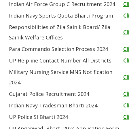
Indian Air Force Group C Recruitment 2024
Cl
Indian Navy Sports Quota Bharti Program
Cl
Responsibilities of Zila Sainik Board/ Zila
Cl
Sainik Welfare Offices
Para Commando Selection Process 2024
Cl
UP Helpline Contact Number All Districts
Cl
Military Nursing Service MNS Notification
Cl
2024
Gujarat Police Recruitment 2024
Cl
Indian Navy Tradesman Bharti 2024
Cl
UP Police SI Bharti 2024
Cl
UP Anganwadi Bharti 2024 Application Form