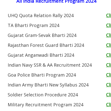
All India Recruitment Program 2024
UHQ Quota Relation Rally 2024
Cl
TA Bharti Program 2024
Cl
Gujarat Gram-Sevak Bharti 2024
Cl
Rajasthan Forest Guard Bharti 2024
Cl
Gujarat Anganwadi Bharti 2024
Cl
Indian Navy SSR & AA Recruitment 2024
Cl
Goa Police Bharti Program 2024
Cl
Indian Army Bharti New Syllabus 2024
Cl
Soldier Selection Procedure 2024
Cl
Military Recruitment Program 2024
Cl