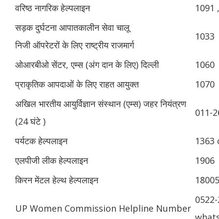
वरिष्ठ नागरिक हेल्पलाइन
1091 
सड़क दुर्घटना आपातकालीन सेवा चालू
1033
निजी ऑपरेटरों के लिए राष्ट्रीय राजमार्ग
ओआरबीओ सेंटर, एम्स (अंग दान के लिए) दिल्ली
1060
प्राकृतिक आपदाओं के लिए राहत आयुक्त
1070
अखिल भारतीय आयुर्विज्ञान संस्थान (एम्स) जहर नियंत्रण
011-2
(24 घंटे )
पर्यटक हेल्पलाइन
1363 
एलपीजी लीक हेल्पलाइन
1906
किरन मेंटल हेल्थ हेल्पलाइन
1800
0522-
UP Women Commission Helpline Number
whats