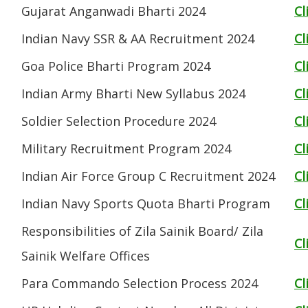
Gujarat Anganwadi Bharti 2024
Cl
Indian Navy SSR & AA Recruitment 2024
Cl
Goa Police Bharti Program 2024
Cl
Indian Army Bharti New Syllabus 2024
Cl
Soldier Selection Procedure 2024
Cl
Military Recruitment Program 2024
Cl
Indian Air Force Group C Recruitment 2024
Cl
Indian Navy Sports Quota Bharti Program
Cl
Responsibilities of Zila Sainik Board/ Zila
Cl
Sainik Welfare Offices
Para Commando Selection Process 2024
Cl