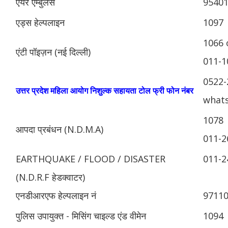
एयर एम्बुलेंस
9540
एड्स हेल्पलाइन
1097
1066 
एंटी पॉइज़न (नई दिल्ली)
011-1
0522-
उत्तर प्रदेश महिला आयोग निशुल्क सहायता टोल फ्री फोन नंबर
whats
1078
आपदा प्रबंधन (N.D.M.A)
011-2
EARTHQUAKE / FLOOD / DISASTER
011-2
(N.D.R.F हेडक्वाटर)
एनडीआरएफ हेल्पलाइन नं
9711
पुलिस उपायुक्त - मिसिंग चाइल्ड एंड वीमेन
1094