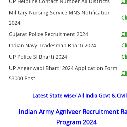
UP Helpline Contact Number All Districts
Cl
Military Nursing Service MNS Notification
Cl
2024
Gujarat Police Recruitment 2024
Cl
Indian Navy Tradesman Bharti 2024
Cl
UP Police SI Bharti 2024
Cl
UP Anganwadi Bharti 2024 Application Form
Cl
53000 Post
Latest State wise/ All India Govt & Civ
Indian Army Agniveer Recruitment Ra
Program 2024