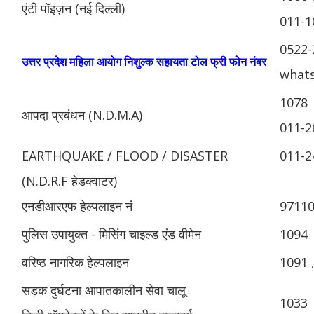
एंटी पॉइज़न (नई दिल्ली)
011-1
0522-
उत्तर प्रदेश महिला आयोग निशुल्क सहायता टोल फ्री फोन नंबर
whats
1078
आपदा प्रबंधन (N.D.M.A)
011-2
EARTHQUAKE / FLOOD / DISASTER
011-2
(N.D.R.F हेडक्वाटर)
एनडीआरएफ हेल्पलाइन नं
9711
पुलिस उपायुक्त - मिसिंग चाइल्ड एंड वीमेन
1094
वरिष्ठ नागरिक हेल्पलाइन
1091 
सड़क दुर्घटना आपातकालीन सेवा चालू
1033