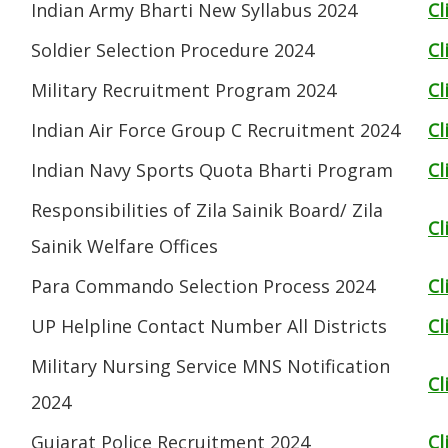
Indian Army Bharti New Syllabus 2024
Cl
Soldier Selection Procedure 2024
Cl
Military Recruitment Program 2024
Cl
Indian Air Force Group C Recruitment 2024
Cl
Indian Navy Sports Quota Bharti Program
Cl
Responsibilities of Zila Sainik Board/ Zila
Cl
Sainik Welfare Offices
Para Commando Selection Process 2024
Cl
UP Helpline Contact Number All Districts
Cl
Military Nursing Service MNS Notification
Cl
2024
Gujarat Police Recruitment 2024
Cl