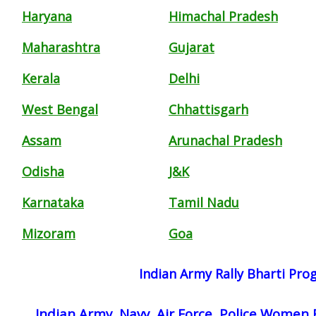
Haryana
Himachal Pradesh
Maharashtra
Gujarat
Kerala
Delhi
West Bengal
Chhattisgarh
Assam
Arunachal Pradesh
Odisha
J&K
Karnataka
Tamil Nadu
Mizoram
Goa
Indian Army Rally Bharti Pr
Indian Army, Navy, Air Force, Police Women 