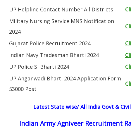
UP Helpline Contact Number All Districts
Cl
Military Nursing Service MNS Notification
Cl
2024
Gujarat Police Recruitment 2024
Cl
Indian Navy Tradesman Bharti 2024
Cl
UP Police SI Bharti 2024
Cl
UP Anganwadi Bharti 2024 Application Form
Cl
53000 Post
Latest State wise/ All India Govt & Civ
Indian Army Agniveer Recruitment Ra