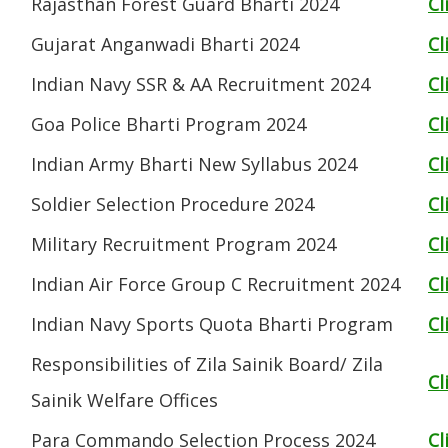
Rajasthan Forest Guard Bharti 2024
Cl
Gujarat Anganwadi Bharti 2024
Cl
Indian Navy SSR & AA Recruitment 2024
Cl
Goa Police Bharti Program 2024
Cl
Indian Army Bharti New Syllabus 2024
Cl
Soldier Selection Procedure 2024
Cl
Military Recruitment Program 2024
Cl
Indian Air Force Group C Recruitment 2024
Cl
Indian Navy Sports Quota Bharti Program
Cl
Responsibilities of Zila Sainik Board/ Zila
Cl
Sainik Welfare Offices
Para Commando Selection Process 2024
Cl