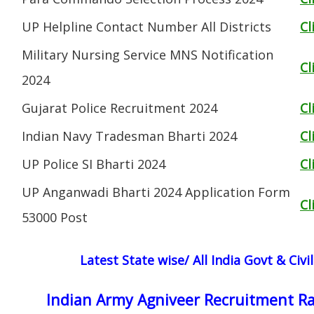
UP Helpline Contact Number All Districts
Cl
Military Nursing Service MNS Notification
Cl
2024
Gujarat Police Recruitment 2024
Cl
Indian Navy Tradesman Bharti 2024
Cl
UP Police SI Bharti 2024
Cl
UP Anganwadi Bharti 2024 Application Form
Cl
53000 Post
Latest State wise/ All India Govt & Civ
Indian Army Agniveer Recruitment Ra