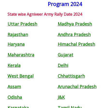
Program 2024
State wise Agniveer Army Rally Date 2024
Uttar Pradesh
Madhya Pradesh
Rajasthan
Andhra Pradesh
Haryana
Himachal Pradesh
Maharashtra
Gujarat
Kerala
Delhi
West Bengal
Chhattisgarh
Assam
Arunachal Pradesh
Odisha
J&K
Karnataka
Tamil Nadu