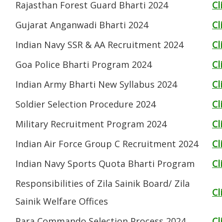
Rajasthan Forest Guard Bharti 2024
Cl
Gujarat Anganwadi Bharti 2024
Cl
Indian Navy SSR & AA Recruitment 2024
Cl
Goa Police Bharti Program 2024
Cl
Indian Army Bharti New Syllabus 2024
Cl
Soldier Selection Procedure 2024
Cl
Military Recruitment Program 2024
Cl
Indian Air Force Group C Recruitment 2024
Cl
Indian Navy Sports Quota Bharti Program
Cl
Responsibilities of Zila Sainik Board/ Zila
Cl
Sainik Welfare Offices
Para Commando Selection Process 2024
Cl