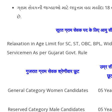
ગ્રામ સેવકની જગ્યાઓ માટે લઘુત્તમ વય મર્યાદા 18 વર
છે.
सूरत
ग्राम सेवक पद के लिए आयु सीम
Relaxation in Age Limit for SC, ST, OBC, BPL, W
Servicemen As per Gujarat Govt. Rule
उम्र सी
गुजरात ग्राम सेवक श्रेणीवार छूट
छू
General Category Women Candidates
05 Yea
Reserved Category Male Candidates
05 Yea