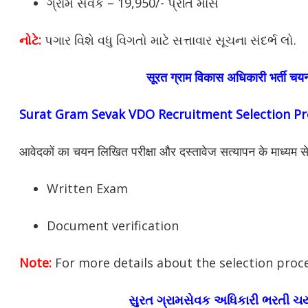
ગ્રામ સેવક – 19,950/- પ્રતિ માસ
નોટે
:
પગાર વિશે વધુ વિગતો માટે સત્તાવાર સૂચના સંદર્ભ લો.
सूरत ग्राम विकास अधिकारी भर्ती चयन
Surat Gram Sevak VDO Recruitment Selection Pr
आवेदकों का चयन लिखित परीक्षा और दस्तावेज सत्यापन के माध्यम 
Written Exam
Document verification
Note:
For more details about the selection proce
સુરત ગ્રામસેવક અધિકારી ભરતી ચય