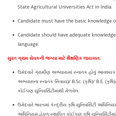
State Agricultural Universities Act in India.
Candidate must have the basic knowledge 
Candidate should have adequate knowledge 
language.
સુરત ગ્રામ સેવકની જગ્યા માટે શૈક્ષણિક લાયકાત:
ઉમેદવારે ગ્રામીણ અભ્યાસમાં સ્નાતક હોવું આવશ્યક
અભ્યાસના સ્નાતક સિવાય)/ B.Sc. (કૃષિ)/ B.E. (કૃષિ)
કોઈપણ યુનિવર્સિટીમાંથી મેળવેલ.
ઉમેદવારે ભારતમાં કેન્દ્રીય કૃષિ યુનિવર્સિટી અધિનિ
અધિનિયમ હેઠળ સ્થાપિત કોઈપણ કૃષિ યુનિવર્સિટીમ