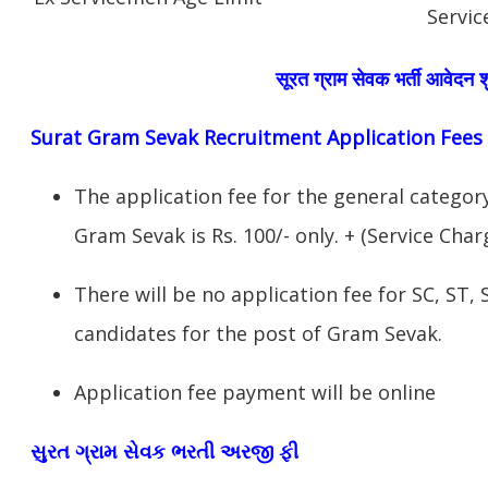
Servic
सूरत ग्राम सेवक भर्ती आवेदन श
Surat Gram Sevak Recruitment Application Fees
The application fee for the general categor
Gram Sevak is Rs. 100/- only. + (Service Char
There will be no application fee for SC, ST,
candidates for the post of Gram Sevak.
Application fee payment will be online
સુરત ગ્રામ સેવક ભરતી અરજી ફી