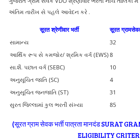
ગુજરાત ગ્રામ સેવક VDO શ્રેણીવાર ભરતી નીચે તાલિકા મેં 
અંતિમ તારીખ સે પહલે આવેદન કરે .
सूरत श्रेणीवार भर्ती
सूरत ग्रामसेवक 
સામાન્ય
32
આર્થિક રૂપ સે કમજોર/ શ્રમિક વર્ગ (EWS)
8
સા.શૈ. પછાત વર્ગ (SEBC)
10
અનુસૂચિત જાતિ (SC)
4
અનુસૂચિત જનજાતિ (ST)
31
સુરત જિલ્લામાં કુલ ભરતી સંખ્યા
85
(सूरत ग्राम सेवक भर्ती पात्रता मानदंड SURAT
GRA
ELIGIBILITY CRITER