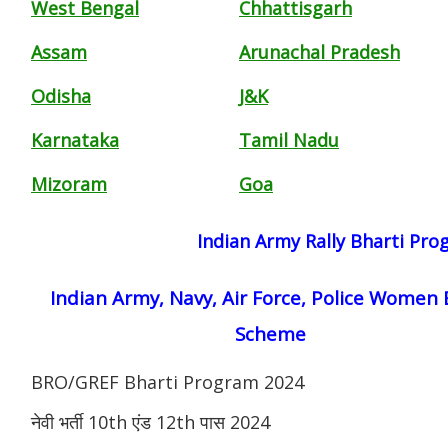
West Bengal
Chhattisgarh
Assam
Arunachal Pradesh
Odisha
J&K
Karnataka
Tamil Nadu
Mizoram
Goa
Indian Army Rally Bharti Pr
Indian Army, Navy, Air Force, Police Women 
Scheme
BRO/GREF Bharti Program 2024
नेवी भर्ती 10th एंड 12th पास 2024