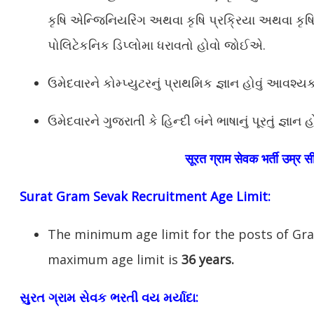
કૃષિ એન્જિનિયરિંગ અથવા કૃષિ પ્રક્રિયા અથવા કૃષિ સ
પોલિટેકનિક ડિપ્લોમા ધરાવતો હોવો જોઈએ.
ઉમેદવારને કોમ્પ્યુટરનું પ્રાથમિક જ્ઞાન હોવું આવશ્યક
ઉમેદવારને ગુજરાતી કે હિન્દી બંને ભાષાનું પૂરતું જ્ઞાન
सूरत ग्राम सेवक भर्ती उम्र स
Surat Gram Sevak Recruitment Age Limit:
The minimum age limit for the posts of Gr
maximum age limit is
36 years.
સુરત ગ્રામ સેવક ભરતી વય મર્યાદા: