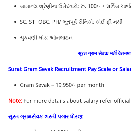
સામાન્ય શ્રેણીના ઉમેદવારો: રૂ. 100/- + સર્વિસ ચાર્જ
SC, ST, OBC, PH/ ભૂતપૂર્વ સૈનિકો: કોઈ ફી નથી
ચુકવણી મોડ: ઑનલાઇન
सूरत ग्राम सेवक भर्ती वेतनम
Surat Gram Sevak Recruitment Pay Scale or Salar
Gram Sevak – 19,950/- per month
Note:
For more details about salary refer official 
સુરત ગ્રામસેવક ભરતી પગાર ધોરણ: