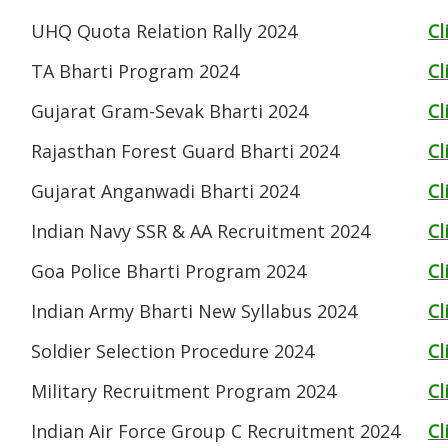
UHQ Quota Relation Rally 2024
Cl
TA Bharti Program 2024
Cl
Gujarat Gram-Sevak Bharti 2024
Cl
Rajasthan Forest Guard Bharti 2024
Cl
Gujarat Anganwadi Bharti 2024
Cl
Indian Navy SSR & AA Recruitment 2024
Cl
Goa Police Bharti Program 2024
Cl
Indian Army Bharti New Syllabus 2024
Cl
Soldier Selection Procedure 2024
Cl
Military Recruitment Program 2024
Cl
Indian Air Force Group C Recruitment 2024
Cl