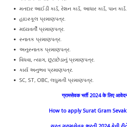
મતદાર આઈડી કાર્ડ, રેશન કાર્ડ, આધાર કાર્ડ, પાન કાર્ડ.
હાઇસ્કૂલ પ્રમાણપત્ર.
મધ્યવર્તી પ્રમાણપત્ર.
સ્નાતક પ્રમાણપત્ર.
અનુસ્નાતક પ્રમાણપત્ર.
વિધવા, ત્યાગ, છૂટાછેડાનું પ્રમાણપત્ર.
કાર્ય અનુભવ પ્રમાણપત્ર.
SC, ST, OBC, લઘુમતી પ્રમાણપત્ર.
ग्रामसेवक भर्ती 2024 के लिए आवेदन 
How to apply Surat
Gram Sevak 
સુરત ગ્રામસેવક ભરતી 2024 કેવી રી