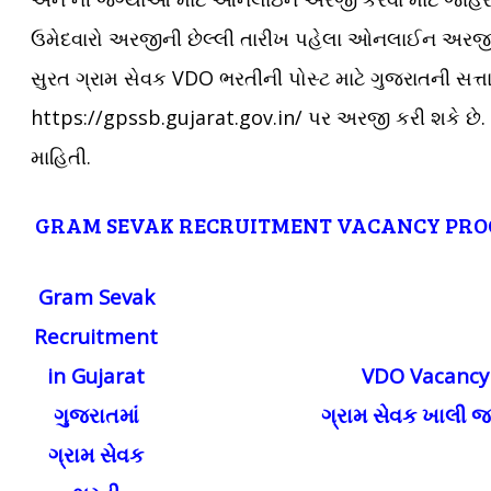
ઉમેદવારો અરજીની છેલ્લી તારીખ પહેલા ઓનલાઈન અરજી 
સુરત ગ્રામ સેવક VDO ભરતીની પોસ્ટ માટે ગુજરાતની સત્ત
https://gpssb.gujarat.gov.in/ પર અરજી કરી શકે છે.
માહિતી.
GRAM SEVAK RECRUITMENT VACANCY PRO
Gram Sevak
Recruitment
in Gujarat
VDO Vacancy 
ગુજરાતમાં
ગ્રામ સેવક ખાલી જ
ગ્રામ સેવક