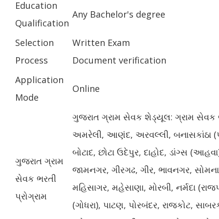
Education
Any Bachelor's degree
Qualification
Selection
Written Exam
Process
Document verification
Application
Online
Mode
ગુજરાત ગ્રામ સેવક શેડ્યૂલ: ગ્રામ સેવ
અમરેલી, આણંદ, અરવલ્લી, બનાસકાંઠા (
બોટાદ, છોટા ઉદેપુર, દાહોદ, ડાંગ્સ (આહવા)
ગુજરાત ગ્રામ
જામનગર, ગીરગઢ, ગીર, ભાવનગર, સોમનાથ
સેવક ભરતી
મહિસાગર, મહેસાણા, મોરબી, નર્મદા (રા
પ્રોગ્રામ
(ગોધરા), પાટણ, પોરબંદર, રાજકોટ, સાબરક