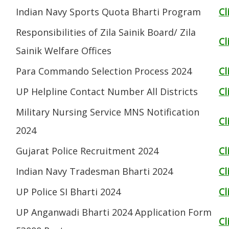
Indian Navy Sports Quota Bharti Program
Cl
Responsibilities of Zila Sainik Board/ Zila
Cl
Sainik Welfare Offices
Para Commando Selection Process 2024
Cl
UP Helpline Contact Number All Districts
Cl
Military Nursing Service MNS Notification
Cl
2024
Gujarat Police Recruitment 2024
Cl
Indian Navy Tradesman Bharti 2024
Cl
UP Police SI Bharti 2024
Cl
UP Anganwadi Bharti 2024 Application Form
Cl