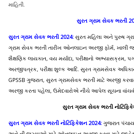
માહિતી.
સુરત ગ્રામ સેવક ભરતી 2
સુરત ગ્રામ સેવક ભરતી 2024:
સુરત મહિલા અને પુરુષ ગ્
ગ્રામ સેવક ભરતી તારીખ ઓનલાઇન અરજી ફોર્મ, ખાલી જગ્
શૈક્ષણિક લાયકાત, વય મર્યાદા, પરીક્ષાનો અભ્યાસક્રમ, પગ
અરજીપત્રક, પરીક્ષા શુલ્ક આદિ. સુરત ગ્રામસેવક અધિકા
GPSSB ગુજરાત, સુરત ગ્રામસેવક ભરતી માટે અરજી કરવાન
અરજી કરતા પહેલા, ઉમેદવારોએ નીચે આપેલ સૂચના વાંચ
સુરત ગ્રામ સેવક
ભરતી નોટિફિક
સુરત ગ્રામ સેવક ભરતી નોટિફિકેશન 2024:
ગુજરાત પંચાયત
અને ની જગ્યાઓ માટે ઑનલાઇન અરજી કરવા માટે જાહેરનામુ