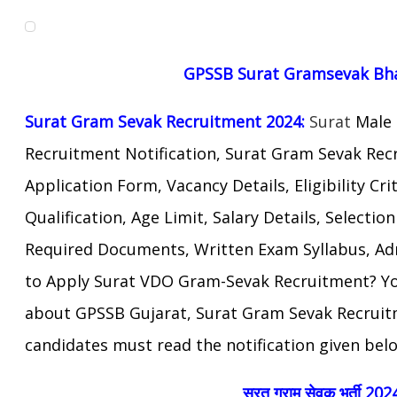
GPSSB Surat
Gramsevak Bha
Surat Gram Sevak Recruitment 2024:
Surat
Male
Recruitment Notification, Surat Gram Sevak Rec
Application Form, Vacancy Details, Eligibility Cri
Qualification, Age Limit,
Salary Details, Selectio
Required
Documents, Written Exam Syllabus,
Ad
to Apply Surat VDO Gram-Sevak Recruitment? Yo
about GPSSB Gujarat, Surat Gram Sevak Recruit
candidates must read the notification given bel
सूरत ग्राम सेवक भर्ती 202