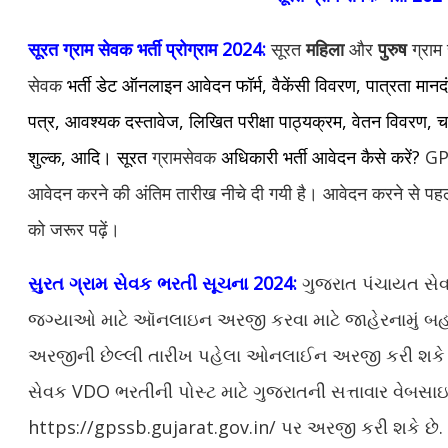
सूरत
ग्राम सेवक
भर्ती प्रोग्राम
2024:
सूरत
महिला
और
पुरुष
ग्रा
सेवक
भर्ती डेट ऑनलाइन आवेदन फॉर्म, वैकेंसी विवरण, पात्रता मानदं
पत्र, आवश्यक दस्तावेज, लिखित परीक्षा पाठ्यक्रम, वेतन विवरण, चय
शुल्क, आदि। सूरत
ग्रामसेवक
अधिकारी भर्ती आवेदन कैसे करें?
GPS
आवेदन करने की अंतिम तारीख नीचे दी गयी है। आवेदन करने से पहल
को जरूर पढ़ें।
સુરત ગ્રામ સેવક ભરતી સૂચના 2024:
ગુજરાત પંચાયત સેવા
જગ્યાઓ માટે ઑનલાઇન અરજી કરવા માટે જાહેરનામું બહાર 
અરજીની છેલ્લી તારીખ પહેલા ઓનલાઈન અરજી કરી શકે છે
સેવક VDO ભરતીની પોસ્ટ માટે ગુજરાતની સત્તાવાર વેબસા
https://gpssb.gujarat.gov.in/ પર અરજી કરી શકે છે. સ