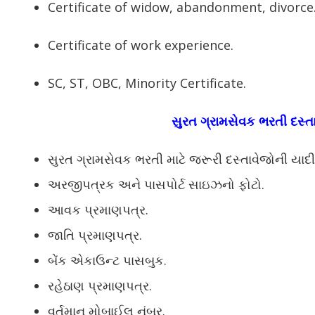
Certificate of widow, abandonment, divorce
Certificate of work experience.
SC, ST, OBC, Minority Certificate.
સુરત ગ્રામસેવક ભરતી દસ્ત
સુરત ગ્રામસેવક ભરતી માટે જરૂરી દસ્તાવેજોની યાદ
અરજીપત્રક અને પાસપોર્ટ સાઇઝનો ફોટો.
આવક પ્રમાણપત્ર.
જાતિ પ્રમાણપત્ર.
બેંક એકાઉન્ટ પાસબુક.
રહેઠાણ પ્રમાણપત્ર.
વર્તમાન મોબાઈલ નંબર.