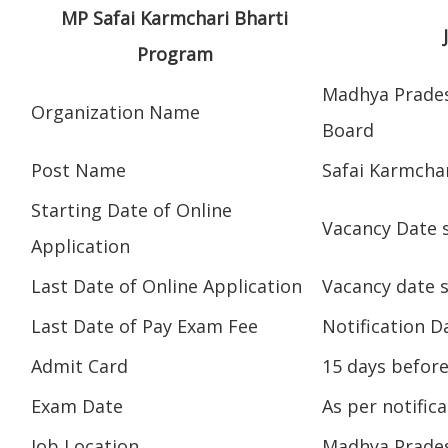
MP Safai Karmchari Bharti
Program
Madhya Prades
Organization Name
Board
Post Name
Safai Karmcha
Starting Date of Online
Vacancy Date 
Application
Last Date of Online Application
Vacancy date 
Last Date of Pay Exam Fee
Notification D
Admit Card
15 days befor
Exam Date
As per notific
Job Location
Madhya Prade