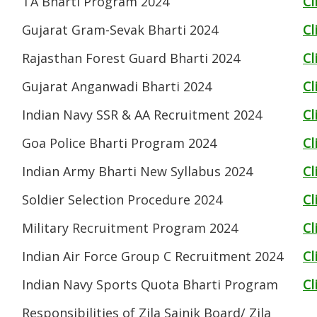
TA Bharti Program 2024
Cl
Gujarat Gram-Sevak Bharti 2024
Cl
Rajasthan Forest Guard Bharti 2024
Cl
Gujarat Anganwadi Bharti 2024
Cl
Indian Navy SSR & AA Recruitment 2024
Cl
Goa Police Bharti Program 2024
Cl
Indian Army Bharti New Syllabus 2024
Cl
Soldier Selection Procedure 2024
Cl
Military Recruitment Program 2024
Cl
Indian Air Force Group C Recruitment 2024
Cl
Indian Navy Sports Quota Bharti Program
Cl
Responsibilities of Zila Sainik Board/ Zila