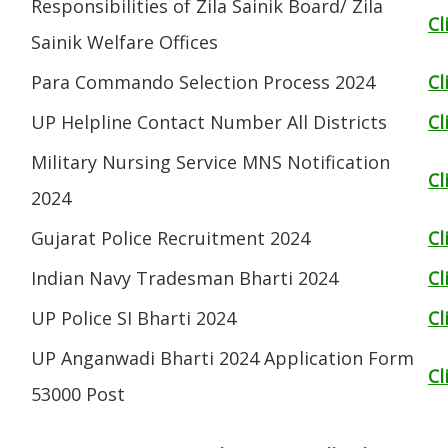
Responsibilities of Zila Sainik Board/ Zila
Cl
Sainik Welfare Offices
Para Commando Selection Process 2024
Cl
UP Helpline Contact Number All Districts
Cl
Military Nursing Service MNS Notification
Cl
2024
Gujarat Police Recruitment 2024
Cl
Indian Navy Tradesman Bharti 2024
Cl
UP Police SI Bharti 2024
Cl
UP Anganwadi Bharti 2024 Application Form
Cl
53000 Post