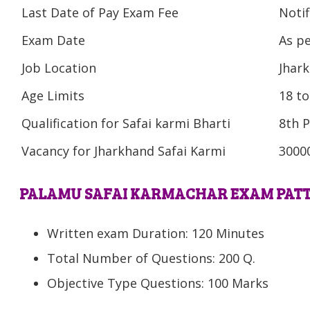
Last Date of Pay Exam Fee
Notif
Exam Date
As pe
Job Location
Jhar
Age Limits
18 to
Qualification for Safai karmi Bharti
8th 
Vacancy for Jharkhand Safai Karmi
3000
PALAMU SAFAI KARMACHAR EXAM PAT
Written exam Duration: 120 Minutes
Total Number of Questions: 200 Q.
Objective Type Questions: 100 Marks