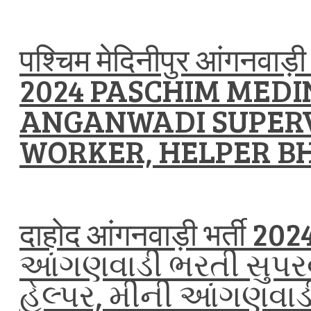
पश्चिम मेदिनीपुर आंगनवाड़ी भ
2024 PASCHIM MEDI
ANGANWADI SUPERV
WORKER, HELPER BH
दाहोद आंगनवाड़ी भर्ती 20
આંગણવાડી ભરતી સુપરવ
હેલ્પર, મીની આંગણવાડ