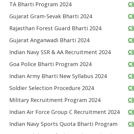
TA Bharti Program 2024
Cl
Gujarat Gram-Sevak Bharti 2024
Cl
Rajasthan Forest Guard Bharti 2024
Cl
Gujarat Anganwadi Bharti 2024
Cl
Indian Navy SSR & AA Recruitment 2024
Cl
Goa Police Bharti Program 2024
Cl
Indian Army Bharti New Syllabus 2024
Cl
Soldier Selection Procedure 2024
Cl
Military Recruitment Program 2024
Cl
Indian Air Force Group C Recruitment 2024
Cl
Indian Navy Sports Quota Bharti Program
Cl