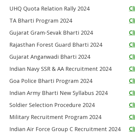
UHQ Quota Relation Rally 2024
Cl
TA Bharti Program 2024
Cl
Gujarat Gram-Sevak Bharti 2024
Cl
Rajasthan Forest Guard Bharti 2024
Cl
Gujarat Anganwadi Bharti 2024
Cl
Indian Navy SSR & AA Recruitment 2024
Cl
Goa Police Bharti Program 2024
Cl
Indian Army Bharti New Syllabus 2024
Cl
Soldier Selection Procedure 2024
Cl
Military Recruitment Program 2024
Cl
Indian Air Force Group C Recruitment 2024
Cl