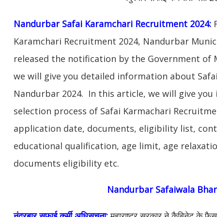
Nandurbar Safai Karamchari Recruitment 2024:
F
Karamchari Recruitment 2024, Nandurbar Munici
released the notification by the Government of M
we will give you detailed information about Saf
Nandurbar 2024. In this article, we will give yo
selection process of Safai Karmachari Recruitme
application date, documents, eligibility list, con
educational qualification, age limit, age relaxati
documents eligibility etc.
Nandurbar Safaiwala Bhar
नंदुरबार सफाई कर्मी अधिसूचना:
महाराष्ट्र सरकार ने कैबिनेट के फैसले