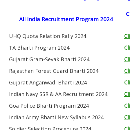
C
All India Recruitment Program 2024
UHQ Quota Relation Rally 2024
Cl
TA Bharti Program 2024
Cl
Gujarat Gram-Sevak Bharti 2024
Cl
Rajasthan Forest Guard Bharti 2024
Cl
Gujarat Anganwadi Bharti 2024
Cl
Indian Navy SSR & AA Recruitment 2024
Cl
Goa Police Bharti Program 2024
Cl
Indian Army Bharti New Syllabus 2024
Cl
Soldier Selection Procedure 2024
Cl