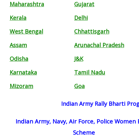
Maharashtra
Gujarat
Kerala
Delhi
West Bengal
Chhattisgarh
Assam
Arunachal Pradesh
Odisha
J&K
Karnataka
Tamil Nadu
Mizoram
Goa
Indian Army Rally Bharti Pr
Indian Army, Navy, Air Force, Police Women 
Scheme