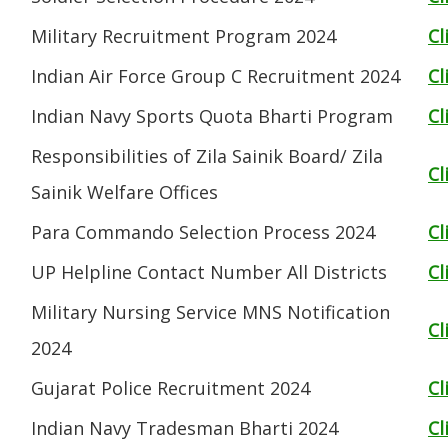
Military Recruitment Program 2024
Cl
Indian Air Force Group C Recruitment 2024
Cl
Indian Navy Sports Quota Bharti Program
Cl
Responsibilities of Zila Sainik Board/ Zila
Cl
Sainik Welfare Offices
Para Commando Selection Process 2024
Cl
UP Helpline Contact Number All Districts
Cl
Military Nursing Service MNS Notification
Cl
2024
Gujarat Police Recruitment 2024
Cl
Indian Navy Tradesman Bharti 2024
Cl