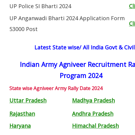
UP Police SI Bharti 2024
Cl
UP Anganwadi Bharti 2024 Application Form
Cl
53000 Post
Latest State wise/ All India Govt & Civ
Indian Army Agniveer Recruitment Ra
Program 2024
State wise Agniveer Army Rally Date 2024
Uttar Pradesh
Madhya Pradesh
Rajasthan
Andhra Pradesh
Haryana
Himachal Pradesh