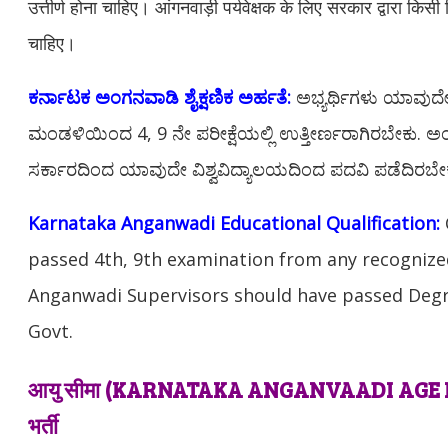
उत्तीर्ण होना चाहिए। आंगनवाड़ी पर्यवेक्षक के लिए सरकार द्वारा किसी व
चाहिए।
ಕರ್ನಾಟಕ ಅಂಗನವಾಡಿ ಶೈಕ್ಷಣಿಕ ಅರ್ಹತೆ:
ಅಭ್ಯರ್ಥಿಗಳು ಯಾವುದೇ 
ಮಂಡಳಿಯಿಂದ 4, 9 ನೇ ಪರೀಕ್ಷೆಯಲ್ಲಿ ಉತ್ತೀರ್ಣರಾಗಿರಬೇಕು. 
ಸರ್ಕಾರದಿಂದ ಯಾವುದೇ ವಿಶ್ವವಿದ್ಯಾಲಯದಿಂದ ಪದವಿ ಪಡೆದಿರಬೇ
Karnataka Anganwadi Educational Qualification:
passed 4th, 9th examination from any recognize
Anganwadi Supervisors should have passed Degr
Govt.
आयु सीमा (
KARNATAKA ANGANVAADI
AGE L
भर्ती