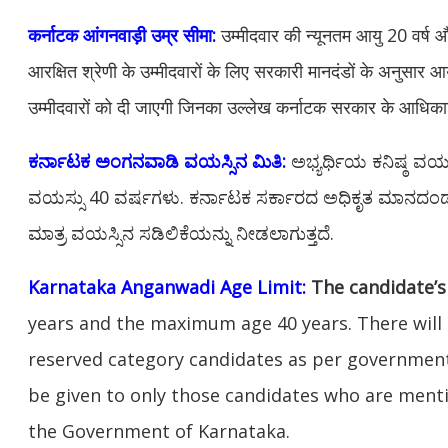
कर्नाटक आंगनवाड़ी उम्र सीमा:
उम्मीदवार की न्यूनतम आयु 20 वर्ष
आरक्षित श्रेणी के उम्मीदवारों के लिए सरकारी मानदंडों के अनुसार आ
उम्मीदवारों को दी जाएगी जिनका उल्लेख कर्नाटक सरकार के आधिकारि
ಕರ್ನಾಟಕ ಅಂಗನವಾಡಿ ವಯಸ್ಸಿನ ಮಿತಿ:
ಅಭ್ಯರ್ಥಿಯ ಕನಿಷ್ಠ ವಯಸ್
ವಯಸ್ಸು 40 ವರ್ಷಗಳು. ಕರ್ನಾಟಕ ಸರ್ಕಾರದ ಅಧಿಕೃತ ಮಾನದಂಡಗ
ಮಾತ್ರ ವಯಸ್ಸಿನ ಸಡಿಲಿಕೆಯನ್ನು ನೀಡಲಾಗುತ್ತದೆ.
Karnataka Anganwadi Age Limit:
The candidate’s
years and the maximum age 40 years. There will 
reserved category candidates as per government
be given to only those candidates who are mentio
the Government of Karnataka.