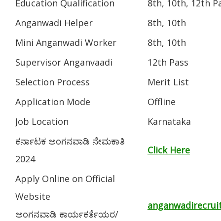
Education Qualification
8th, 10th, 12th P
Anganwadi Helper
8th, 10th
Mini Anganwadi Worker
8th, 10th
Supervisor Anganvaadi
12th Pass
Selection Process
Merit List
Application Mode
Offline
Job Location
Karnataka
ಕರ್ನಾಟಕ ಅಂಗನವಾಡಿ ನೇಮಕಾತಿ
Click Here
2024
Apply Online on Official
Website
anganwadirecruit.
ಅಂಗನವಾಡಿ ಕಾರ್ಯಕರ್ತೆಯರ/