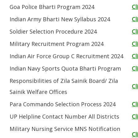
Goa Police Bharti Program 2024
Cl
Indian Army Bharti New Syllabus 2024
Cl
Soldier Selection Procedure 2024
Cl
Military Recruitment Program 2024
Cl
Indian Air Force Group C Recruitment 2024
Cl
Indian Navy Sports Quota Bharti Program
Cl
Responsibilities of Zila Sainik Board/ Zila
Cl
Sainik Welfare Offices
Para Commando Selection Process 2024
Cl
UP Helpline Contact Number All Districts
Cl
Military Nursing Service MNS Notification
Cl