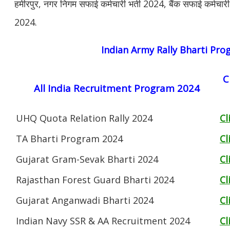
हमीरपुर, नगर निगम सफाई कर्मचारी भर्ती 2024, बैंक सफाई कर्मचा
2024.
Indian Army Rally Bharti Pr
C
All India Recruitment Program 2024
UHQ Quota Relation Rally 2024
Cl
TA Bharti Program 2024
Cl
Gujarat Gram-Sevak Bharti 2024
Cl
Rajasthan Forest Guard Bharti 2024
Cl
Gujarat Anganwadi Bharti 2024
Cl
Indian Navy SSR & AA Recruitment 2024
Cl