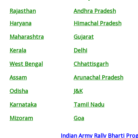
Rajasthan
Andhra Pradesh
Haryana
Himachal Pradesh
Maharashtra
Gujarat
Kerala
Delhi
West Bengal
Chhattisgarh
Assam
Arunachal Pradesh
Odisha
J&K
Karnataka
Tamil Nadu
Mizoram
Goa
Indian Army Rally Bharti Pr