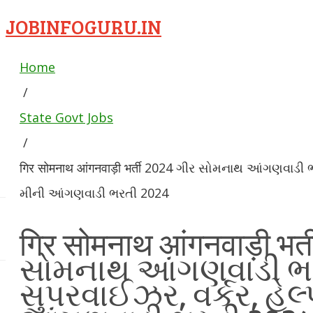
JOBINFOGURU.IN
Home
/
State Govt Jobs
/
गिर सोमनाथ आंगनवाड़ी भर्ती 2024 ગીર સોમનાથ આંગણવાડી 
મીની આંગણવાડી ભરતી 2024
गिर सोमनाथ आंगनवाड़ी भर्
સોમનાથ આંગણવાડી ભ
સુપરવાઈઝર, વર્કર, હેલ્