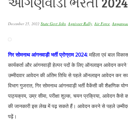
આંગણવાડી ભરતી 2024
December 25, 2022
State Govt Jobs
,
Agniveer Rally
,
Air Force
,
Anganwad
गिर सोमनाथ आंगनवाड़ी भर्ती प्रोग्राम 2024:
महिला एवं बाल विकास व
कार्यकर्ता और आंगनवाड़ी हेल्पर पदों के लिए ऑनलाइन आवेदन करने
उम्मीदवार आवेदन की अंतिम तिथि से पहले ऑनलाइन आवेदन कर स
विभाग गुजरात, गिर सोमनाथ आंगनवाड़ी भर्ती वैकेंसी की शैक्षणिक योग्
पाठ्यक्रम, उम्र सीमा, परीक्षा शुल्क, चयन प्रक्रिया, आवेदन कैसे
की जानकारी इस लेख में पढ़ सकते हैं। आवेदन करने से पहले उम्मी
पढ़ें।