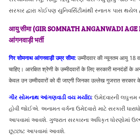
સરકાર દ્વારા કોઈપણ યુનિવર્સિટીમાંથી સ્નાતક પાસ થયેલ
आयु सीमा (GIR SOMNATH ANGANWADI AGE LI
आंगनवाड़ी भर्ती
गिर सोमनाथ आंगनवाड़ी उम्र सीमा:
उम्मीदवार की न्यूनतम आयु 18 
चाहिए। आरक्षित श्रेणी के उम्मीदवारों के लिए सरकारी मानदंडों के अन
केवल उन उम्मीदवारों को दी जाएगी जिनका उल्लेख गुजरात सरकार के
ગીર સોમનાથ આંગણવાડી વય મર્યાદા
: ઉમેદવારની લઘુત્તમ
હોવી જોઈએ. અનામત વર્ગના ઉમેદવારો માટે સરકારી ધારા
આપવામાં આવશે. ગુજરાત સરકારના અધિકૃત ધોરણોમાં ઉલ્લ
છૂટછાટ આપવામાં આવશે.