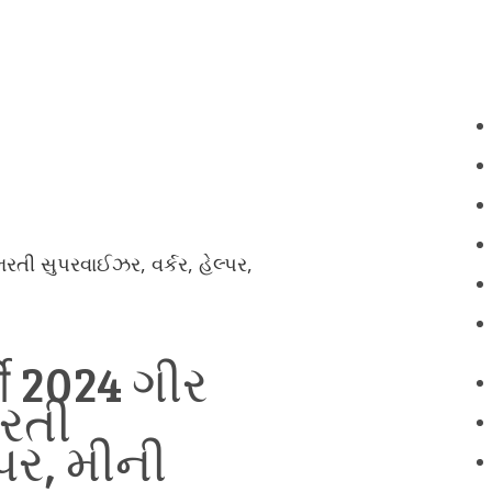
ભરતી સુપરવાઈઝર, વર્કર, હેલ્પર,
ती 2024 ગીર
રતી
પર, મીની