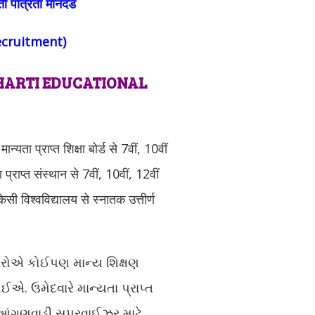
्ती पात्रता मानदंड
ecruitment)
 BHARTI EDUCATIONAL
ान्यता प्राप्त शिक्षा बोर्ड से 7वीं, 10वीं
प्राप्त संस्थान से 7वीं, 10वीं, 12वीं
किसी विश्वविद्यालय से स्नातक उत्तीर्ण
વારોએ કોઈપણ માન્ય શિક્ષણ
ોઈએ. ઉમેદવારે માન્યતા પ્રાપ્ત
ઈએ. આંગણવાડી સુપરવાઈઝર માટે,