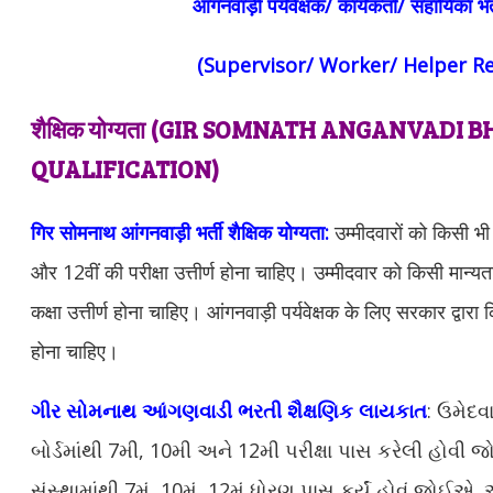
आंगनवाड़ी पर्यवेक्षक/ कार्यकर्ता/ सहायिका भर
(Supervisor/ Worker/ Helper R
शैक्षिक योग्यता (GIR SOMNATH ANGANVADI
QUALIFICATION)
गिर सोमनाथ आंगनवाड़ी भर्ती शैक्षिक योग्यता:
उम्मीदवारों को किसी भी म
और 12वीं की परीक्षा उत्तीर्ण होना चाहिए। उम्मीदवार को किसी मान्यता 
कक्षा उत्तीर्ण होना चाहिए। आंगनवाड़ी पर्यवेक्षक के लिए सरकार द्वारा 
होना चाहिए।
ગીર સોમનાથ આંગણવાડી ભરતી શૈક્ષણિક લાયકાત
: ઉમેદ
બોર્ડમાંથી 7મી, 10મી અને 12મી પરીક્ષા પાસ કરેલી હોવી જ
સંસ્થામાંથી 7મું, 10મું, 12મું ધોરણ પાસ કર્યું હોવું જો