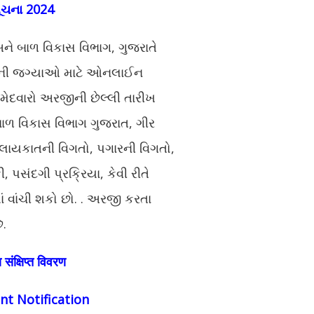
ૂચના 2024
ે બાળ વિકાસ વિભાગ, ગુજરાતે
પરની જગ્યાઓ માટે ઓનલાઈન
 ઉમેદવારો અરજીની છેલ્લી તારીખ
ળ વિકાસ વિભાગ ગુજરાત, ગીર
ાયકાતની વિગતો, પગારની વિગતો,
 પસંદગી પ્રક્રિયા, કેવી રીતે
 વાંચી શકો છો. . અરજી કરતા
ે.
ंक्षिप्त विवरण
t Notification