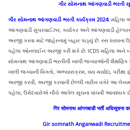
ગીર સોમનાથ આંગણવાડી ભરતી સ
ગીર સોમનાથ આંગણવાડી ભરતી કાર્યક્રમ 2024:
મહિલા અન
આંગણવાડી સુપરવાઈઝર, કાર્યકર અને આંગણવાડી હેલ્
અરજી કરવા માટે જાહેરનામું બહાર પાડ્યું છે. રસ ધરાવતા
પહેલા ઓનલાઈન અરજી કરી શકે છે. ICDS મહિલા અને બા
સોમનાથ આંગણવાડી ભરતીની ખાલી જગ્યાઓની શૈક્ષણિક લ
ખાલી જગ્યાની વિગતો, અભ્યાસક્રમ, વય મર્યાદા, પરીક્ષા ફી,
અરજી કરવી, અરજી કરવાની છેલ્લી તારીખ વગેરે આ લેખમાં
પહેલા, ઉમેદવારોએ નીચે આપેલ સૂચના વાંચવી આવશ્યક છ
गिर सोमनाथ आंगनबाडी भर्ती अधिसूचना का स
Gir somnath Anganwadi Recruitmen