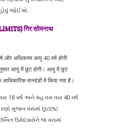
 હોવું જોઈએ.
MITS) गिर सोमनाथ
वर्ष और अधिकतम आयु 40 वर्ष होनी
ुसार आयु में छूट होगी। आयु में छूट
 आधिकारिक मानदंडों में किया गया है।
 વય 18 વર્ષ અને મહત્તમ વય 40 વર્ષ
ધોરણો મુજબ વયમાં છૂટછાટ
ેખિત ઉમેદવારોને જ વયમાં