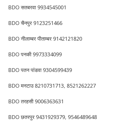
BDO सतबरवा 9934545001
BDO चैनपुर 9123251466
BDO नीलाम्बर पीताम्बर 9142121820
BDO पनकी 9973334099
BDO पतन पांडवा 9304599439
BDO मनटाउ 8210731713, 8521262227
BDO तरहसी 9006363631
BDO छतरपुर 9431929379, 9546489648