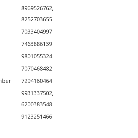
8969526762,
8252703655
7033404997
7463886139
9801055324
7070468482
mber
7294160464
9931337502,
6200383548
9123251466