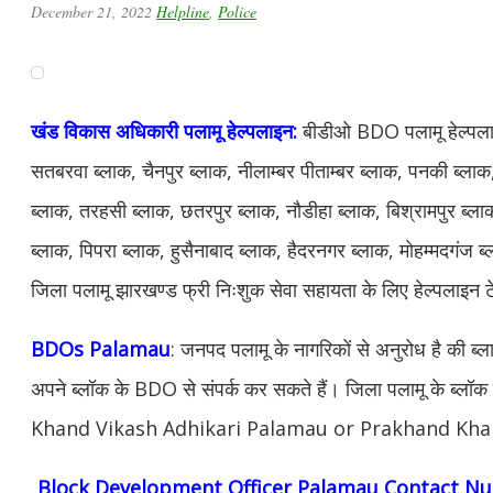
December 21, 2022
Helpline
,
Police
खंड विकास अधिकारी पलामू
हेल्पलाइन
:
बीडीओ BDO पलामू हेल्पलाइ
सतबरवा ब्लाक, चैनपुर ब्लाक, नीलाम्बर पीताम्बर ब्लाक, पनकी ब्ला
ब्लाक, तरहसी ब्लाक, छतरपुर ब्लाक, नौडीहा ब्लाक, बिश्रामपुर ब्लाक
ब्लाक, पिपरा ब्लाक, हुसैनाबाद ब्लाक, हैदरनगर ब्लाक, मोहम्मदगंज 
जिला पलामू झारखण्ड फ्री निःशुक सेवा सहायता के लिए हेल्पलाइन 
BDOs Palamau
: जनपद
पलामू
के नागरिकों से अनुरोध है की ब्ल
अपने ब्लॉक के BDO से संपर्क कर सकते हैं। जिला
पलामू
के ब्लॉक 
Khand Vikash Adhikari Palamau or Prakhand Kha
Block Development Officer Palamau Contact Numb