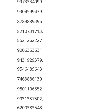
9973334099
9304599439
8789889395
8210731713,
8521262227
9006363631
9431929379,
9546489648
7463886139
9801106552
9931337502,
6200383548