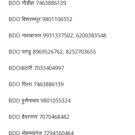
BDO नौडीहा 7463886139
BDO बिश्रामपुर 9801106552
BDO नावाबाजार 9931337502, 6200383548
BDO पाण्डु 8969526762, 8252703655
BDOऊंटारी 7033404997
BDO पिपरा 7463886139
BDO हुसैनाबाद 9801055324
BDO हैदरनगर 7070468482
BDO मोहम्मदगंज 7294160464