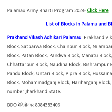
Palamau Army Bharti Program 2024-
Click Here
List of Blocks in
Palamu
and B
Prakhand Vikash Adhikari Palamau
:
Prakhand Vik
Block, Satbarwa Block, Chainpur Block, Nilamba
Block, Patan Block, Pandwa Block, Manatu Block,
Chhattarpur Block, Naudiha Block, Bishrampur 
Pandu Block, Untari Block, Pipra Block, Hussain
Block, Mohammadganj Block, Hariharganj Block,
number Jharkhand State.
BDO
मेदिनीनगर 8084383406