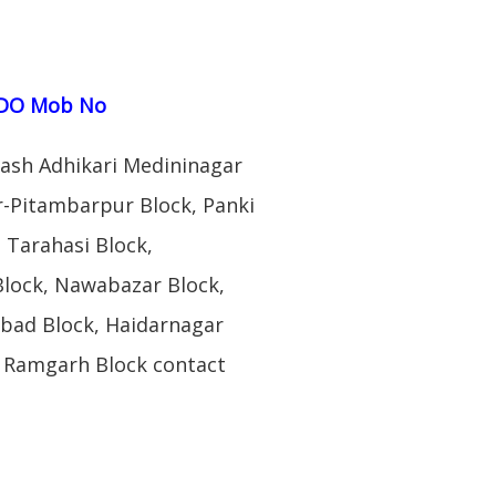
DO Mob No
ash Adhikari Medininagar
r-Pitambarpur Block, Panki
 Tarahasi Block,
Block, Nawabazar Block,
abad Block, Haidarnagar
 Ramgarh Block contact