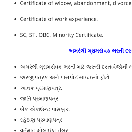
Certificate of widow, abandonment, divorce
Certificate of work experience.
SC, ST, OBC, Minority Certificate.
અમરેલી ગ્રામસેવક ભરતી દસ્
અમરેલી ગ્રામસેવક ભરતી માટે જરૂરી દસ્તાવેજોની ય
અરજીપત્રક અને પાસપોર્ટ સાઇઝનો ફોટો.
આવક પ્રમાણપત્ર.
જાતિ પ્રમાણપત્ર.
બેંક એકાઉન્ટ પાસબુક.
રહેઠાણ પ્રમાણપત્ર.
વર્તમાન મોબાઈલ નંબર.