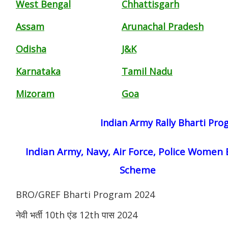
West Bengal
Chhattisgarh
Assam
Arunachal Pradesh
Odisha
J&K
Karnataka
Tamil Nadu
Mizoram
Goa
Indian Army Rally Bharti Pr
Indian Army, Navy, Air Force, Police Women 
Scheme
BRO/GREF Bharti Program 2024
नेवी भर्ती 10th एंड 12th पास 2024