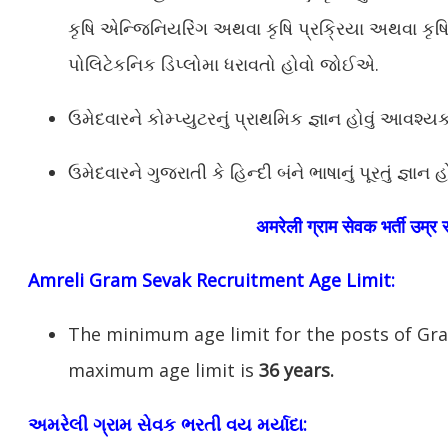
કૃષિ એન્જિનિયરિંગ અથવા કૃષિ પ્રક્રિયા અથવા કૃષિ સ
પોલિટેકનિક ડિપ્લોમા ધરાવતો હોવો જોઈએ.
ઉમેદવારને કોમ્પ્યુટરનું પ્રાથમિક જ્ઞાન હોવું આવશ્યક
ઉમેદવારને ગુજરાતી કે હિન્દી બંને ભાષાનું પૂરતું જ્ઞાન
अमरेली
ग्राम सेवक भर्ती उम्र 
Amreli
Gram Sevak Recruitment Age Limit:
The minimum age limit for the posts of Gr
maximum age limit is
36 years.
અમરેલી ગ્રામ સેવક ભરતી વય મર્યાદા: