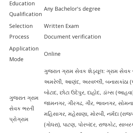
Education
Any Bachelor's degree
Qualification
Selection
Written Exam
Process
Document verification
Application
Online
Mode
ગુજરાત ગ્રામ સેવક શેડ્યૂલ: ગ્રામ સેવ
અમરેલી, આણંદ, અરવલ્લી, બનાસકાંઠા (
બોટાદ, છોટા ઉદેપુર, દાહોદ, ડાંગ્સ (આહવા)
ગુજરાત ગ્રામ
જામનગર, ગીરગઢ, ગીર, ભાવનગર, સોમનાથ
સેવક ભરતી
મહિસાગર, મહેસાણા, મોરબી, નર્મદા (રા
પ્રોગ્રામ
(ગોધરા), પાટણ, પોરબંદર, રાજકોટ, સાબરક