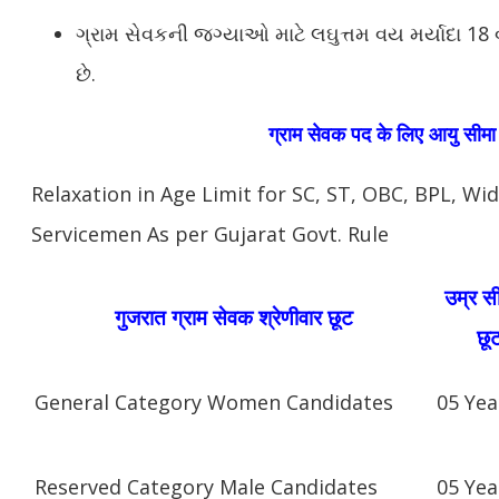
ગ્રામ સેવકની જગ્યાઓ માટે લઘુત્તમ વય મર્યાદા 18 વર
છે.
ग्राम सेवक पद के लिए आयु सीमा म
Relaxation in Age Limit for SC, ST, OBC, BPL, W
Servicemen As per Gujarat Govt. Rule
उम्र सी
गुजरात ग्राम सेवक श्रेणीवार छूट
छू
General Category Women Candidates
05 Yea
Reserved Category Male Candidates
05 Yea