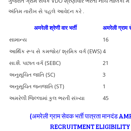
ગુજરાત ગ્રામ સેવક VDO શ્રેણીવાર ભરતી નીચે તાલિકા મેં 
અંતિમ તારીખ સે પહલે આવેદન કરે .
अमरेली श्रेणी वार भर्ती
अमरेली ग्राम स
સામાન્ય
16
આર્થિક રૂપ સે કમજોર/ શ્રમિક વર્ગ (EWS)
4
સા.શૈ. પછાત વર્ગ (SEBC)
21
અનુસૂચિત જાતિ (SC)
3
અનુસૂચિત જનજાતિ (ST)
1
અમરેલી જિલ્લામાં કુલ ભરતી સંખ્યા
45
(अमरेली ग्राम सेवक भर्ती पात्रता मानदंड
AMR
RECRUITMENT ELIGIBILITY