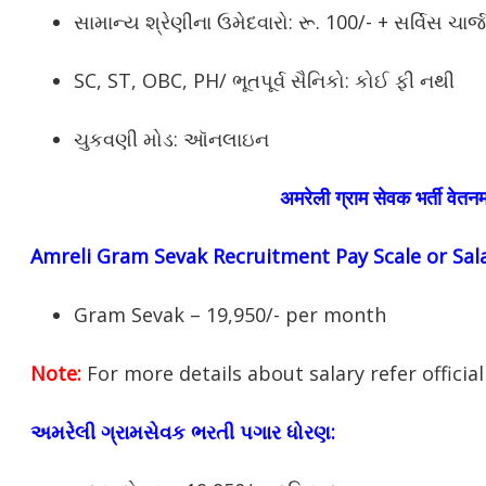
સામાન્ય શ્રેણીના ઉમેદવારો: રૂ. 100/- + સર્વિસ ચાર્જ
SC, ST, OBC, PH/ ભૂતપૂર્વ સૈનિકો: કોઈ ફી નથી
ચુકવણી મોડ: ઑનલાઇન
अमरेली
ग्राम सेवक भर्ती वेतन
Amreli
Gram Sevak Recruitment Pay Scale or Sala
Gram Sevak – 19,950/- per month
Note:
For more details about salary refer official 
અમરેલી ગ્રામસેવક ભરતી પગાર ધોરણ: