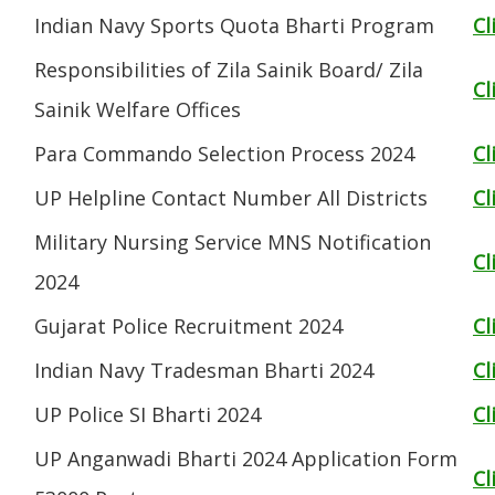
Indian Navy Sports Quota Bharti Program
Cl
Responsibilities of Zila Sainik Board/ Zila
Cl
Sainik Welfare Offices
Para Commando Selection Process 2024
Cl
UP Helpline Contact Number All Districts
Cl
Military Nursing Service MNS Notification
Cl
2024
Gujarat Police Recruitment 2024
Cl
Indian Navy Tradesman Bharti 2024
Cl
UP Police SI Bharti 2024
Cl
UP Anganwadi Bharti 2024 Application Form
Cl