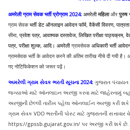
अमरेली
ग्राम सेवक
भर्ती प्रोग्राम
2024:
अमरेली
महिला
और
पुरुष
ग्राम सेवक
भर्ती डेट ऑनलाइन आवेदन फॉर्म, वैकेंसी विवरण, पात्रता 
सीमा,
प्रवेश पत्र, आवश्यक दस्तावेज, लिखित परीक्षा पाठ्यक्रम, 
पत्र, परीक्षा शुल्क, आदि।
अमरेली
ग्रामसेवक
अधिकारी भर्ती आवेदन 
ग्रामसेवक भर्ती के आवेदन करने की अंतिम तारीख नीचे दी गयी है। आ
गए नोटिफिकेशन को जरूर पढ़ें।
અમરેલી ગ્રામ સેવક ભરતી સૂચના 2024:
ગુજરાત પંચાયત સ
જગ્યાઓ માટે ઑનલાઇન અરજી કરવા માટે જાહેરનામું બહાર 
અરજીની છેલ્લી તારીખ પહેલા ઓનલાઈન અરજી કરી શકે 
ગ્રામ સેવક VDO ભરતીની પોસ્ટ માટે ગુજરાતની સત્તાવાર 
https://gpssb.gujarat.gov.in/ પર અરજી કરી શકે છે. 