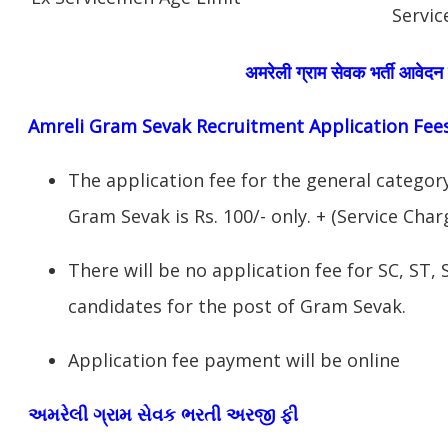
Servic
अमरेली
ग्राम सेवक भर्ती आवेदन 
Amreli
Gram Sevak Recruitment Application Fee
The application fee for the general categor
Gram Sevak is Rs. 100/- only. + (Service Char
There will be no application fee for SC, ST,
candidates for the post of Gram Sevak.
Application fee payment will be online
અમરેલી ગ્રામ સેવક ભરતી અરજી ફી