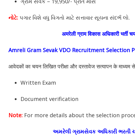
ગ્રામ સેવક – 19,950/- પ્રતિ માસ
નોટે
:
પગાર વિશે વધુ વિગતો માટે સત્તાવાર સૂચના સંદર્ભ લો.
अमरेली
ग्राम विकास अधिकारी भर्ती चय
Amreli
Gram Sevak VDO Recruitment Selection P
आवेदकों का चयन लिखित परीक्षा और दस्तावेज सत्यापन के माध्यम 
Written Exam
Document verification
Note:
For more details about the selection proce
અમરેલી ગ્રામસેવક અધિકારી ભરતી ચ