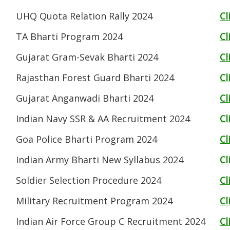
UHQ Quota Relation Rally 2024
Cl
TA Bharti Program 2024
Cl
Gujarat Gram-Sevak Bharti 2024
Cl
Rajasthan Forest Guard Bharti 2024
Cl
Gujarat Anganwadi Bharti 2024
Cl
Indian Navy SSR & AA Recruitment 2024
Cl
Goa Police Bharti Program 2024
Cl
Indian Army Bharti New Syllabus 2024
Cl
Soldier Selection Procedure 2024
Cl
Military Recruitment Program 2024
Cl
Indian Air Force Group C Recruitment 2024
Cl