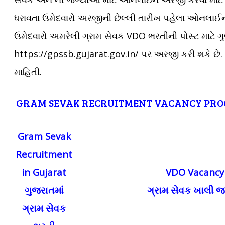
ધરાવતા ઉમેદવારો અરજીની છેલ્લી તારીખ પહેલા ઓનલાઈ
ઉમેદવારો અમરેલી ગ્રામ સેવક VDO ભરતીની પોસ્ટ માટે ગ
https://gpssb.gujarat.gov.in/ પર અરજી કરી શકે છે. 
માહિતી.
GRAM SEVAK RECRUITMENT VACANCY PRO
Gram Sevak
Recruitment
in Gujarat
VDO Vacancy 
ગુજરાતમાં
ગ્રામ સેવક ખાલી જ
ગ્રામ સેવક