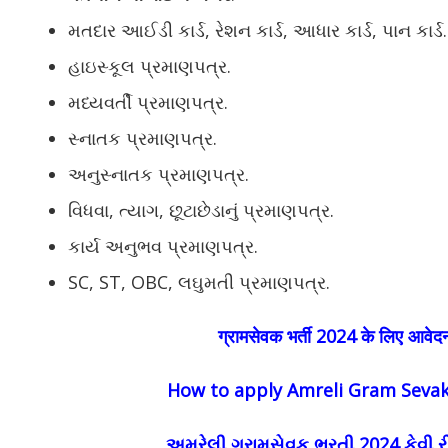
મતદાર આઈડી કાર્ડ, રેશન કાર્ડ, આધાર કાર્ડ, પાન કાર્ડ.
હાઇસ્કૂલ પ્રમાણપત્ર.
મધ્યવર્તી પ્રમાણપત્ર.
સ્નાતક પ્રમાણપત્ર.
અનુસ્નાતક પ્રમાણપત્ર.
વિધવા, ત્યાગ, છૂટાછેડાનું પ્રમાણપત્ર.
કાર્ય અનુભવ પ્રમાણપત્ર.
SC, ST, OBC, લઘુમતી પ્રમાણપત્ર.
ग्रामसेवक भर्ती 2024 के लिए आवेदन 
How to apply
Amreli
Gram Sevak
અમરેલી ગ્રામસેવક ભરતી 2024 કેવી 