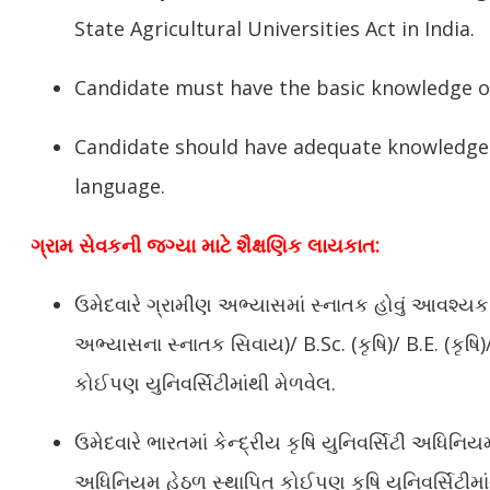
State Agricultural Universities Act in India.
Candidate must have the basic knowledge 
Candidate should have adequate knowledge 
language.
ગ્રામ સેવકની જગ્યા માટે શૈક્ષણિક લાયકાત:
ઉમેદવારે ગ્રામીણ અભ્યાસમાં સ્નાતક હોવું આવશ્યક
અભ્યાસના સ્નાતક સિવાય)/ B.Sc. (કૃષિ)/ B.E. (કૃષિ)
કોઈપણ યુનિવર્સિટીમાંથી મેળવેલ.
ઉમેદવારે ભારતમાં કેન્દ્રીય કૃષિ યુનિવર્સિટી અધિનિ
અધિનિયમ હેઠળ સ્થાપિત કોઈપણ કૃષિ યુનિવર્સિટીમ