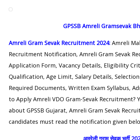
GPSSB
Amreli
Gramsevak Bha
Amreli
Gram Sevak Recruitment 2024:
Amreli Ma
Recruitment Notification, Amreli Gram Sevak Re
Application Form, Vacancy Details, Eligibility Cri
Qualification, Age Limit,
Salary Details, Selectio
Required
Documents, Written Exam Syllabus,
Ad
to Apply Amreli VDO Gram-Sevak Recruitment? Y
about GPSSB Gujarat, Amreli Gram Sevak Recrui
candidates must read the notification given bel
अमरेली
ग्राम सेवक भर्ती 20