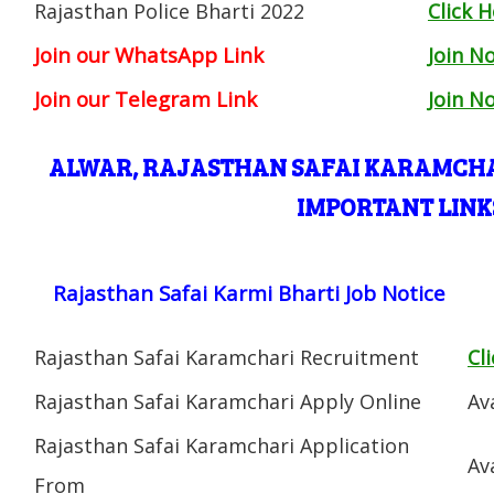
Rajasthan Police Bharti 2022
Click 
Join our WhatsApp Link
Join N
Join our Telegram Link
Join N
ALWAR, RAJASTHAN SAFAI KARAMCHA
IMPORTANT LINK
Rajasthan Safai Karmi Bharti Job Notice
Rajasthan Safai Karamchari Recruitment
Cl
Rajasthan Safai Karamchari Apply Online
Av
Rajasthan Safai Karamchari Application
Av
From