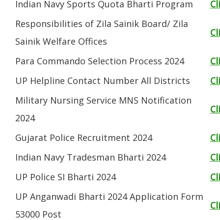
Indian Navy Sports Quota Bharti Program
Cl
Responsibilities of Zila Sainik Board/ Zila
Cl
Sainik Welfare Offices
Para Commando Selection Process 2024
Cl
UP Helpline Contact Number All Districts
Cl
Military Nursing Service MNS Notification
Cl
2024
Gujarat Police Recruitment 2024
Cl
Indian Navy Tradesman Bharti 2024
Cl
UP Police SI Bharti 2024
Cl
UP Anganwadi Bharti 2024 Application Form
Cl
53000 Post