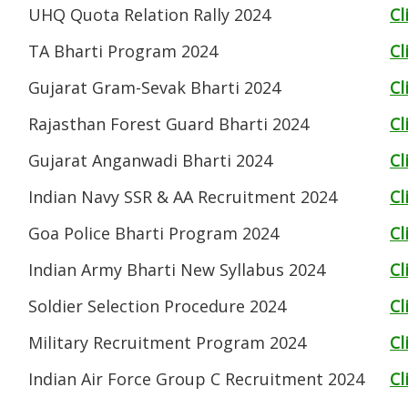
UHQ Quota Relation Rally 2024
Cl
TA Bharti Program 2024
Cl
Gujarat Gram-Sevak Bharti 2024
Cl
Rajasthan Forest Guard Bharti 2024
Cl
Gujarat Anganwadi Bharti 2024
Cl
Indian Navy SSR & AA Recruitment 2024
Cl
Goa Police Bharti Program 2024
Cl
Indian Army Bharti New Syllabus 2024
Cl
Soldier Selection Procedure 2024
Cl
Military Recruitment Program 2024
Cl
Indian Air Force Group C Recruitment 2024
Cl