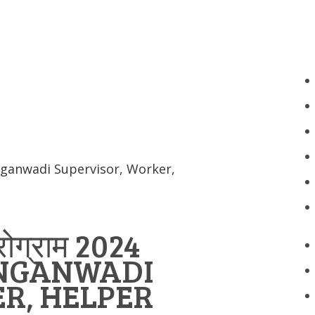
j Anganwadi Supervisor, Worker,
्रोग्राम 2024
NGANWADI
R, HELPER