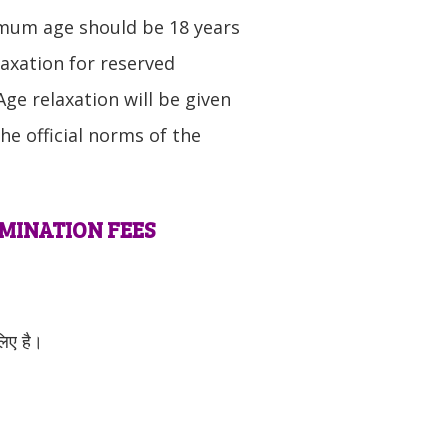
mum age should be 18 years
axation for reserved
e relaxation will be given
e official norms of the
AMINATION FEES
लिए है।