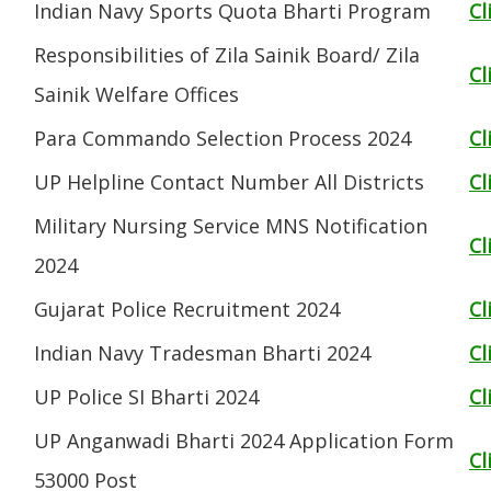
Indian Navy Sports Quota Bharti Program
Cl
Responsibilities of Zila Sainik Board/ Zila
Cl
Sainik Welfare Offices
Para Commando Selection Process 2024
Cl
UP Helpline Contact Number All Districts
Cl
Military Nursing Service MNS Notification
Cl
2024
Gujarat Police Recruitment 2024
Cl
Indian Navy Tradesman Bharti 2024
Cl
UP Police SI Bharti 2024
Cl
UP Anganwadi Bharti 2024 Application Form
Cl
53000 Post