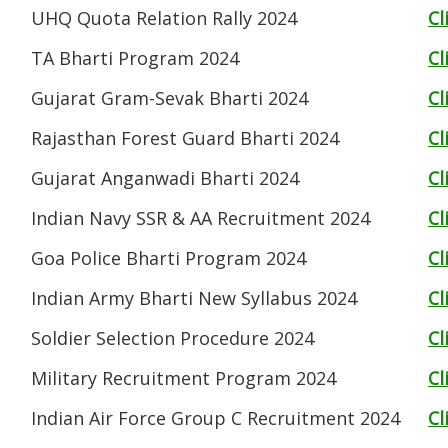
UHQ Quota Relation Rally 2024
Cl
TA Bharti Program 2024
Cl
Gujarat Gram-Sevak Bharti 2024
Cl
Rajasthan Forest Guard Bharti 2024
Cl
Gujarat Anganwadi Bharti 2024
Cl
Indian Navy SSR & AA Recruitment 2024
Cl
Goa Police Bharti Program 2024
Cl
Indian Army Bharti New Syllabus 2024
Cl
Soldier Selection Procedure 2024
Cl
Military Recruitment Program 2024
Cl
Indian Air Force Group C Recruitment 2024
Cl