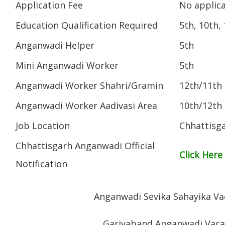
Application Fee
No applica
Education Qualification Required
5th, 10th,
Anganwadi Helper
5th
Mini Anganwadi Worker
5th
Anganwadi Worker Shahri/Gramin
12th/11th
Anganwadi Worker Aadivasi Area
10th/12th
Job Location
Chhattisg
Chhattisgarh Anganwadi Official
Click Here
Notification
Anganwadi Sevika Sahayika Va
Gariyaband Anganwadi Vaca