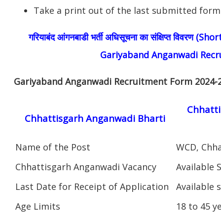
Take a print out of the last submitted form
गरियाबंद आंगनबाडी भर्ती अधिसूचना का संक्षिप्त विवरण (S
Gariyaband Anganwadi Recr
Gariyaband Anganwadi Recruitment Form 2024-
Chhatti
Chhattisgarh Anganwadi Bharti
Name of the Post
WCD, Chha
Chhattisgarh Anganwadi Vacancy
Available 
Last Date for Receipt of Application
Available 
Age Limits
18 to 45 y