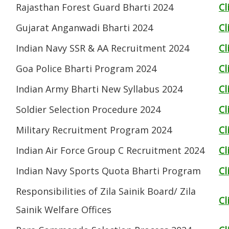
Rajasthan Forest Guard Bharti 2024
Cl
Gujarat Anganwadi Bharti 2024
Cl
Indian Navy SSR & AA Recruitment 2024
Cl
Goa Police Bharti Program 2024
Cl
Indian Army Bharti New Syllabus 2024
Cl
Soldier Selection Procedure 2024
Cl
Military Recruitment Program 2024
Cl
Indian Air Force Group C Recruitment 2024
Cl
Indian Navy Sports Quota Bharti Program
Cl
Responsibilities of Zila Sainik Board/ Zila
Cl
Sainik Welfare Offices