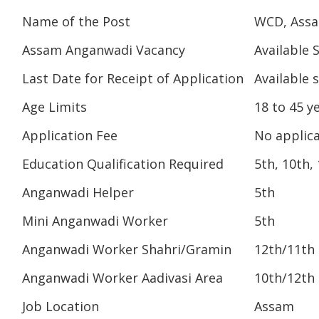
Name of the Post
WCD, Ass
Assam Anganwadi Vacancy
Available 
Last Date for Receipt of Application
Available 
Age Limits
18 to 45 y
Application Fee
No applica
Education Qualification Required
5th, 10th,
Anganwadi Helper
5th
Mini Anganwadi Worker
5th
Anganwadi Worker Shahri/Gramin
12th/11th
Anganwadi Worker Aadivasi Area
10th/12th
Job Location
Assam