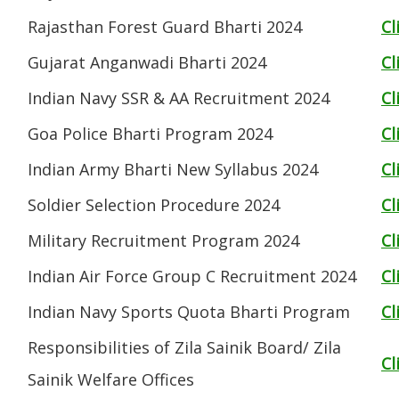
Rajasthan Forest Guard Bharti 2024
Cl
Gujarat Anganwadi Bharti 2024
Cl
Indian Navy SSR & AA Recruitment 2024
Cl
Goa Police Bharti Program 2024
Cl
Indian Army Bharti New Syllabus 2024
Cl
Soldier Selection Procedure 2024
Cl
Military Recruitment Program 2024
Cl
Indian Air Force Group C Recruitment 2024
Cl
Indian Navy Sports Quota Bharti Program
Cl
Responsibilities of Zila Sainik Board/ Zila
Cl
Sainik Welfare Offices