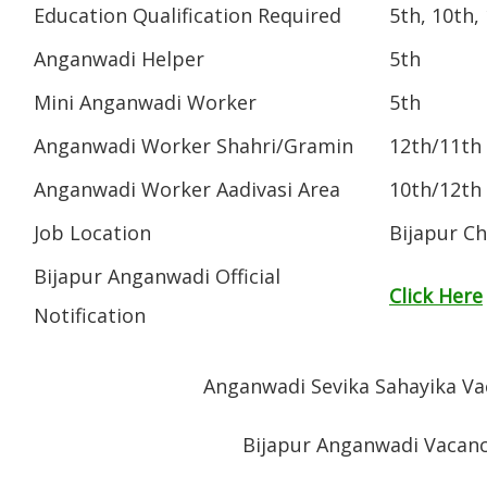
Education Qualification Required
5th, 10th,
Anganwadi Helper
5th
Mini Anganwadi Worker
5th
Anganwadi Worker Shahri/Gramin
12th/11th
Anganwadi Worker Aadivasi Area
10th/12th
Job Location
Bijapur C
Bijapur Anganwadi Official
Click Here
Notification
Anganwadi Sevika Sahayika Va
Bijapur Anganwadi Vacanc