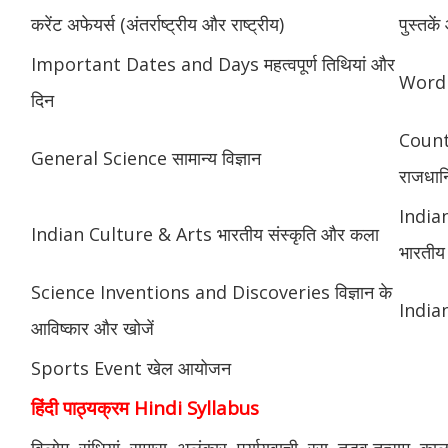
करेंट अफेयर्स (अंतर्राष्ट्रीय और राष्ट्रीय)
पुस्तक
Important Dates and Days महत्वपूर्ण तिथियां और
Word 
दिन
Count
General Science सामान्य विज्ञान
राजधानि
India
Indian Culture & Arts भारतीय संस्कृति और कला
भारतीय 
Science Inventions and Discoveries विज्ञान के
Indian
आविष्कार और खोजें
Sports Event खेल आयोजन
हिंदी पाठ्यक्रम Hindi Syllabus
विलोम, संधियां, समास, अलंकार, पर्यायवाची, रस, तद्भव तत्सम, काल, वर