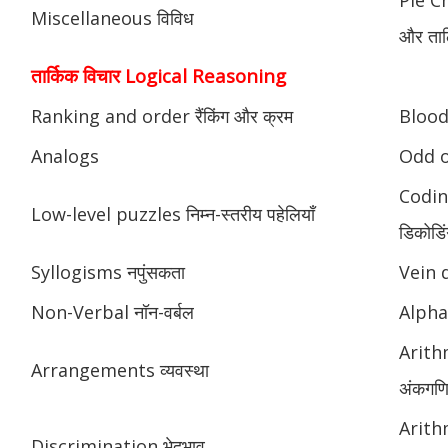
Miscellaneous विविध
और ताल
तार्किक विचार Logical Reasoning
Ranking and order रैंकिंग और क्रम
Blood 
Analogs
Odd o
Codin
Low-level puzzles निम्न-स्तरीय पहेलियाँ
डिकोडिं
Syllogisms नपुंसकता
Vein 
Non-Verbal नॉन-वर्बल
Alphab
Arith
Arrangements व्यवस्था
अंकगणि
Arith
Discrimination भेदभाव