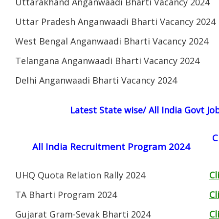
Uttarakhand Anganwaadi Bharti Vacancy 2024
Uttar Pradesh Anganwaadi Bharti Vacancy 2024
West Bengal Anganwaadi Bharti Vacancy 2024
Telangana Anganwaadi Bharti Vacancy 2024
Delhi Anganwaadi Bharti Vacancy 2024
Latest State wise/ All India Govt J
C
All India Recruitment Program 2024
UHQ Quota Relation Rally 2024
Cl
TA Bharti Program 2024
Cl
Gujarat Gram-Sevak Bharti 2024
Cl