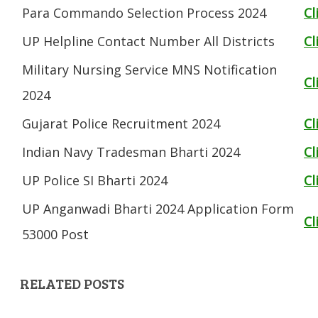
Para Commando Selection Process 2024
Cl
UP Helpline Contact Number All Districts
Cl
Military Nursing Service MNS Notification
Cl
2024
Gujarat Police Recruitment 2024
Cl
Indian Navy Tradesman Bharti 2024
Cl
UP Police SI Bharti 2024
Cl
UP Anganwadi Bharti 2024 Application Form
Cl
53000 Post
RELATED POSTS