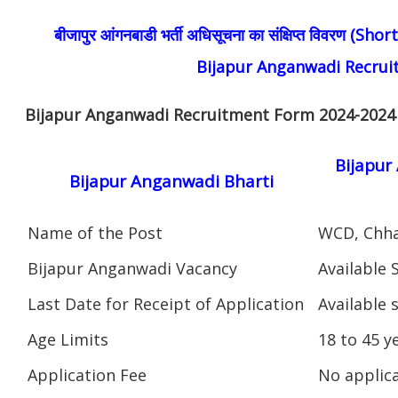
बीजापुर आंगनबाडी भर्ती अधिसूचना का संक्षिप्त विवरण (S
Bijapur Anganwadi Recru
Bijapur Anganwadi Recruitment Form 2024-202
Bijapur
Bijapur Anganwadi Bharti
Name of the Post
WCD, Chha
Bijapur Anganwadi Vacancy
Available 
Last Date for Receipt of Application
Available 
Age Limits
18 to 45 y
Application Fee
No applica